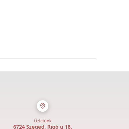
Üzletünk
6724 Szeged, Rigó u 18.