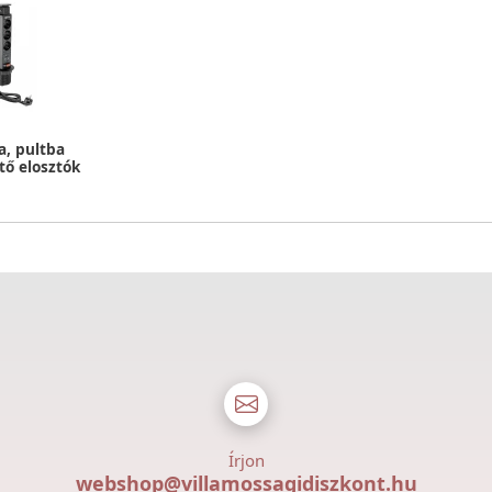
a, pultba
tő elosztók
Írjon
webshop@villamossagidiszkont.hu