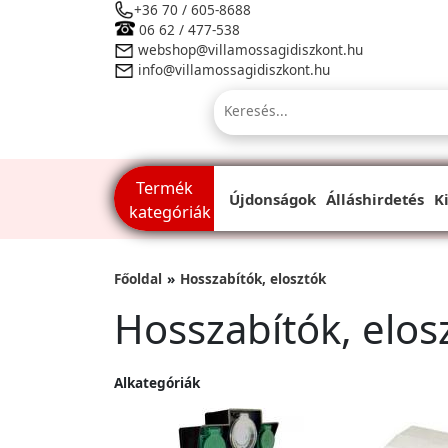
+36 70 / 605-8688
06 62 / 477-538
webshop@villamossagidiszkont.hu
info@villamossagidiszkont.hu
Termék
Újdonságok
Álláshirdetés
K
kategóriák
Főoldal
Hosszabítók, elosztók
Hosszabítók, elos
Alkategóriák