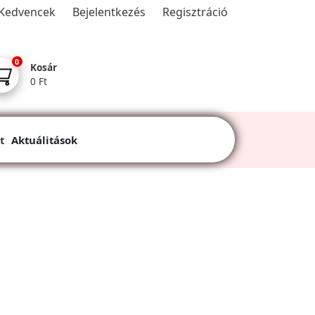
Kedvencek
Bejelentkezés
Regisztráció
0
Kosár
0 Ft
t
Aktuálitások