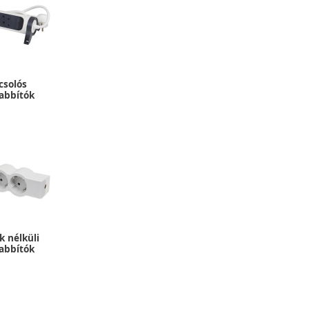
csolós
abbítók
k nélküli
abbítók