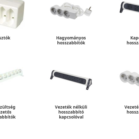
sztók
Hagyományos
Kap
hosszabbítók
hossz
szültség
Vezeték nélküli
Vezeté
ezetős
hosszabbító
hossz
abbítók
kapcsolóval