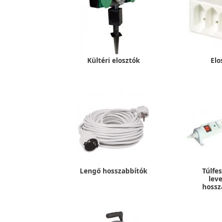
Kültéri elosztók
Elo
Lengő hosszabbítók
Túlfe
lev
hossz