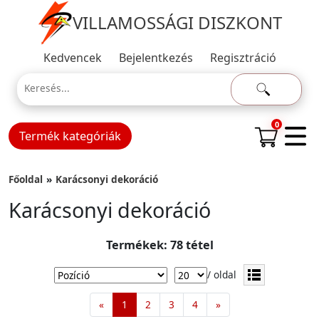
VILLAMOSSÁGI DISZKONT
Kedvencek
Bejelentkezés
Regisztráció
0
Termék kategóriák
Főoldal
Karácsonyi dekoráció
Karácsonyi dekoráció
Termékek: 78 tétel
/ oldal
«
1
2
3
4
»