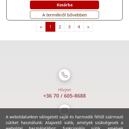
Kosárba
A termékről bővebben
«
1
2
3
4
»
Hívjon
+36 70 / 605-8688
A weboldalunkon válogatott saját és harmadik féltől származó
sütiket használunk: Alapvető sütik, amelyek szükségesek a
Írjon
weboldal használatához; funkcionális sütik, amelyek