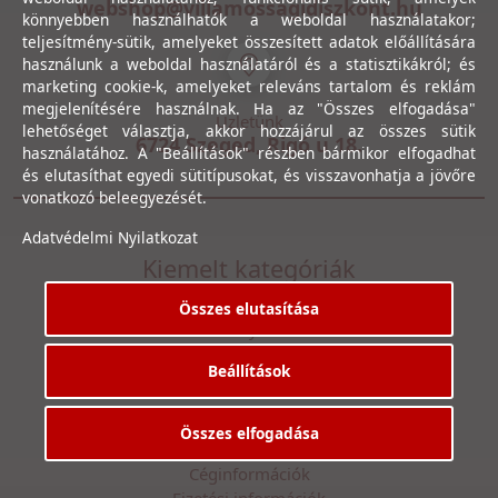
webshop@villamossagidiszkont.hu
könnyebben használhatók a weboldal használatakor;
teljesítmény-sütik, amelyeket összesített adatok előállítására
használunk a weboldal használatáról és a statisztikákról; és
marketing cookie-k, amelyeket releváns tartalom és reklám
megjelenítésére használnak. Ha az "Összes elfogadása"
Üzletünk
lehetőséget választja, akkor hozzájárul az összes sütik
6724 Szeged, Rigó u 18.
használatához. A "Beállítások" részben bármikor elfogadhat
és elutasíthat egyedi sütitípusokat, és visszavonhatja a jövőre
vonatkozó beleegyezését.
Adatvédelmi Nyilatkozat
Kiemelt kategóriák
Utolsó darabos termékek
Összes elutasítása
Gewiss szerelvényezhető dobozok
Csövek, csatornák
Beállítások
Általános Szerződési Feltételek
Adatvédelmi Nyilatkozat
Összes elfogadása
Online vitarendezési platform
Céginformációk