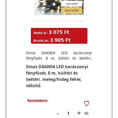
3 075 Ft
Nettó ár:
3 905 Ft
Bruttó ár:
Emos D4AN04 LED karácsonyi
fényfüzér, 8 m, kültéri és beltéri,
meleg/hideg fehér, időzítő
Emos D4AN04 LED karácsonyi
fényfüzér, 8 m, kültéri és
beltéri, meleg/hideg fehér,
időzítő
Rendelésre
-
+
db