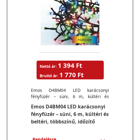
1 394 Ft
Nettó ár:
1 770 Ft
Bruttó ár:
Emos D4BM04 LED karácsonyi
fényfüzér – süni, 6 m, kültéri és
beltéri, többszínű, időzítő
Emos D4BM04 LED karácsonyi
fényfüzér – süni, 6 m, kültéri és
beltéri, többszínű, időzítő
Rendelésre