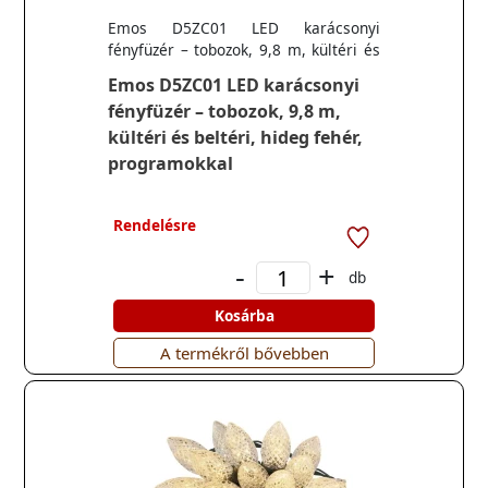
Emos D5ZC01 LED karácsonyi
fényfüzér – tobozok, 9,8 m, kültéri és
beltéri, hideg fehér, programokkal
Emos D5ZC01 LED karácsonyi
fényfüzér – tobozok, 9,8 m,
kültéri és beltéri, hideg fehér,
programokkal
Rendelésre
-
+
db
Kosárba
A termékről bővebben