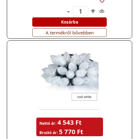
-
+
db
Kosárba
A termékről bővebben
4 543 Ft
Nettó ár:
5 770 Ft
Bruttó ár: