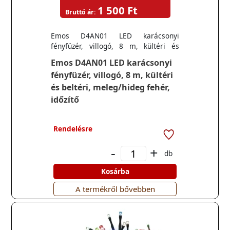
1 500 Ft
Bruttó ár:
Emos D4AN01 LED karácsonyi
fényfüzér, villogó, 8 m, kültéri és
beltéri, meleg/hideg fehér, időzítő
Emos D4AN01 LED karácsonyi
fényfüzér, villogó, 8 m, kültéri
és beltéri, meleg/hideg fehér,
időzítő
Rendelésre
-
+
db
Kosárba
A termékről bővebben