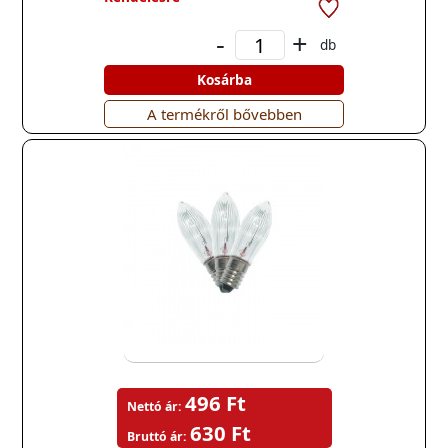
-
+
db
Kosárba
A termékről bővebben
496 Ft
Nettó ár:
630 Ft
Bruttó ár: