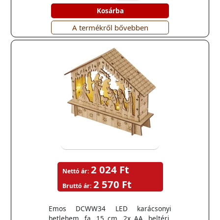
Kosárba
A termékről bővebben
2 024 Ft
Nettó ár:
2 570 Ft
Bruttó ár:
Emos DCWW34 LED karácsonyi
betlehem, fa, 15 cm, 2x AA, beltéri,