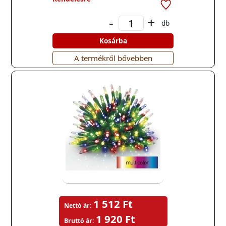
-
+
db
Kosárba
A termékről bővebben
1 512 Ft
Nettó ár:
1 920 Ft
Bruttó ár: