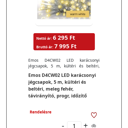
6 295 Ft
Nettó ár:
7 995 Ft
Bruttó ár:
Emos D4CW02 LED karácsonyi
jégcsapok, 5 m, kültéri és beltéri,
meleg fehér, távirányító, progr, időzítő
Emos D4CW02 LED karácsonyi
jégcsapok, 5 m, kültéri és
beltéri, meleg fehér,
távirányító, progr, időzítő
Rendelésre
-
+
db