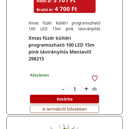
3 701 Ft
Nettó ár:
4 700 Ft
Bruttó ár:
Xmas füzér kültéri programozható
100 LED 15m pink távirányítós
Mentavill 298215
Xmas füzér kültéri
programozható 100 LED 15m
pink távirányítós Mentavill
298215
Készleten
-
+
db
Kosárba
A termékről bővebben