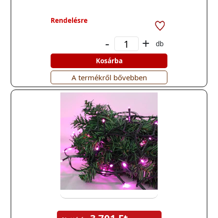
Rendelésre
-
+
db
Kosárba
A termékről bővebben