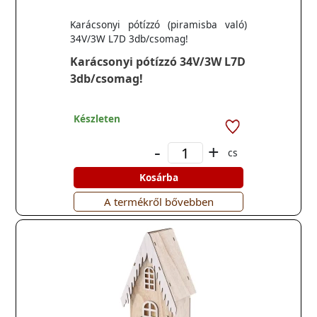
Karácsonyi pótízzó (piramisba való)
34V/3W L7D 3db/csomag!
Karácsonyi pótízzó 34V/3W L7D
3db/csomag!
Készleten
-
+
cs
Kosárba
A termékről bővebben