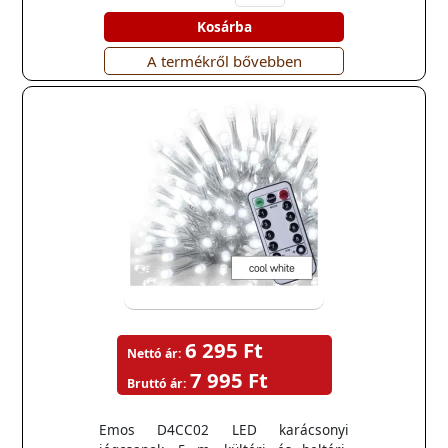
Kosárba
A termékről bővebben
6 295 Ft
Nettó ár:
7 995 Ft
Bruttó ár:
Emos D4CC02 LED karácsonyi