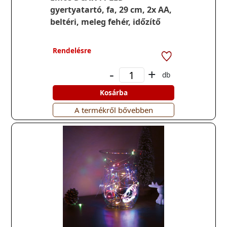
gyertyatartó, fa, 29 cm, 2x AA,
beltéri, meleg fehér, időzítő
Rendelésre
-
+
db
Kosárba
A termékről bővebben