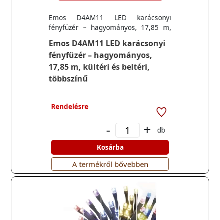
Emos D4AM11 LED karácsonyi
fényfüzér – hagyományos, 17,85 m,
kültéri és beltéri, többszínű
Emos D4AM11 LED karácsonyi
fényfüzér – hagyományos,
17,85 m, kültéri és beltéri,
többszínű
Rendelésre
-
+
db
Kosárba
A termékről bővebben