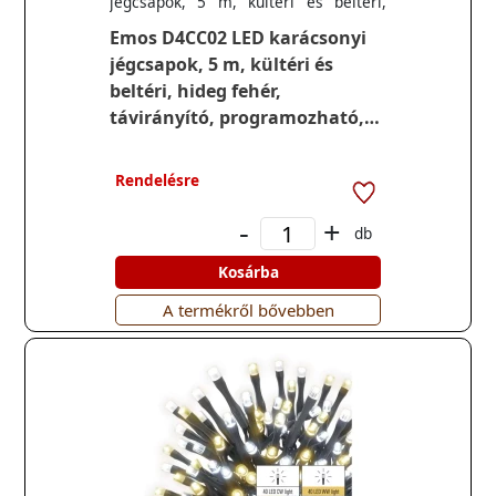
jégcsapok, 5 m, kültéri és beltéri,
hideg fehér, távirányító,
Emos D4CC02 LED karácsonyi
programozható, időzítő
jégcsapok, 5 m, kültéri és
beltéri, hideg fehér,
távirányító, programozható,
időzítő
Rendelésre
-
+
db
Kosárba
A termékről bővebben