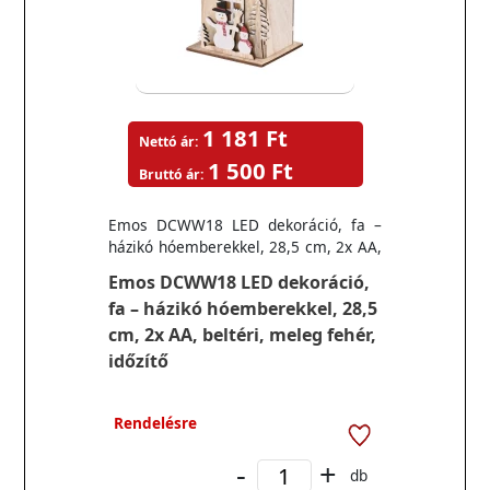
1 181 Ft
Nettó ár:
1 500 Ft
Bruttó ár:
Emos DCWW18 LED dekoráció, fa –
házikó hóemberekkel, 28,5 cm, 2x AA,
beltéri, meleg fehér, időzítő
Emos DCWW18 LED dekoráció,
fa – házikó hóemberekkel, 28,5
cm, 2x AA, beltéri, meleg fehér,
időzítő
Rendelésre
-
+
db