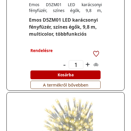
Emos D5ZM01 LED karácsonyi
fényfüzér, színes égők, 9,8 m,
multicolor, többfunkciós
Emos D5ZM01 LED karácsonyi
fényfüzér, színes égők, 9,8 m,
multicolor, többfunkciós
Rendelésre
-
+
db
Kosárba
A termékről bővebben