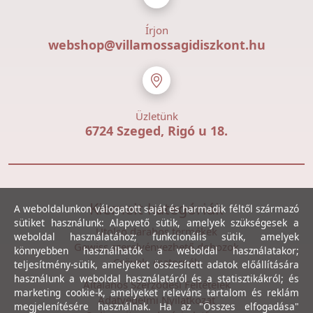
Írjon
webshop@villamossagidiszkont.hu
Üzletünk
6724 Szeged, Rigó u 18.
Kiemelt kategóriák
A weboldalunkon válogatott saját és harmadik féltől származó
sütiket használunk: Alapvető sütik, amelyek szükségesek a
Utolsó darabos termékek
weboldal használatához; funkcionális sütik, amelyek
Gewiss szerelvényezhető dobozok
könnyebben használhatók a weboldal használatakor;
Csövek, csatornák
teljesítmény-sütik, amelyeket összesített adatok előállítására
használunk a weboldal használatáról és a statisztikákról; és
Általános Szerződési Feltételek
marketing cookie-k, amelyeket releváns tartalom és reklám
Adatvédelmi Nyilatkozat
megjelenítésére használnak. Ha az "Összes elfogadása"