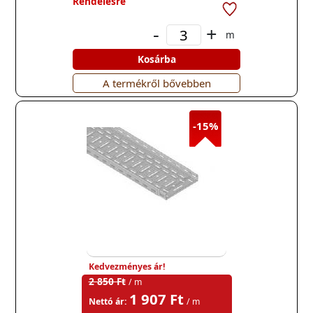
Rendelésre
-
+
m
Kosárba
A termékről bővebben
-15%
Kedvezményes ár!
2 850 Ft
/ m
1 907 Ft
Nettó ár:
/ m