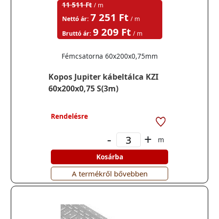
11 511 Ft
/ m
7 251 Ft
Nettó ár:
/ m
9 209 Ft
Bruttó ár:
/ m
Fémcsatorna 60x200x0,75mm
Kopos Jupiter kábeltálca KZI
60x200x0,75 S(3m)
Rendelésre
-
+
m
Kosárba
A termékről bővebben