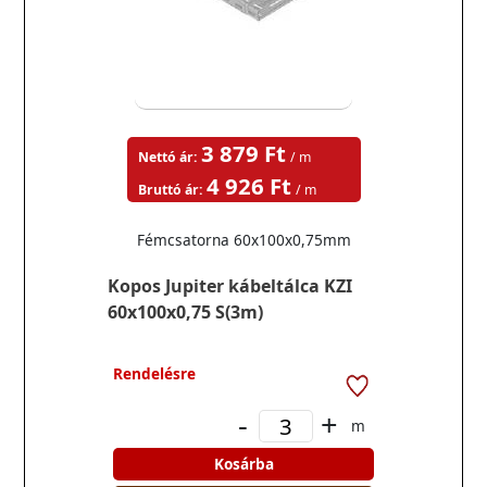
3 879 Ft
Nettó ár:
/ m
4 926 Ft
Bruttó ár:
/ m
Fémcsatorna 60x100x0,75mm
Kopos Jupiter kábeltálca KZI
60x100x0,75 S(3m)
Rendelésre
-
+
m
Kosárba