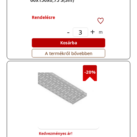
60x150x0,75 S(3m)
Rendelésre
-
+
m
Kosárba
A termékről bővebben
-20%
Kedvezményes ár!