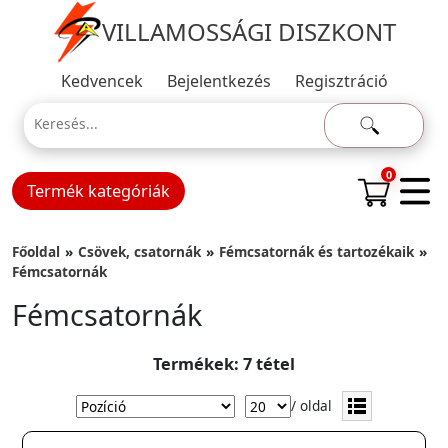
VILLAMOSSÁGI DISZKONT
Kedvencek
Bejelentkezés
Regisztráció
0
Termék kategóriák
Főoldal
Csövek, csatornák
Fémcsatornák és tartozékaik
Fémcsatornák
Fémcsatornák
Termékek: 7 tétel
/ oldal