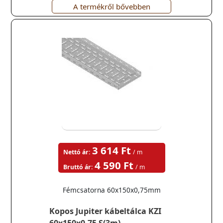
A termékről bővebben
3 614 Ft
Nettó ár:
/ m
4 590 Ft
Bruttó ár:
/ m
Fémcsatorna 60x150x0,75mm
Kopos Jupiter kábeltálca KZI