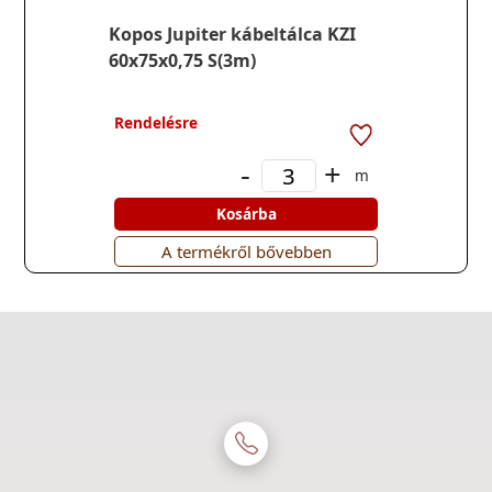
Kopos Jupiter kábeltálca KZI
60x75x0,75 S(3m)
Rendelésre
-
+
m
Kosárba
A termékről bővebben