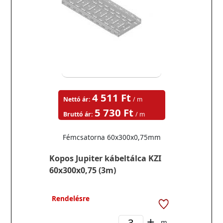
4 511 Ft
Nettó ár:
/ m
5 730 Ft
Bruttó ár:
/ m
Fémcsatorna 60x300x0,75mm
Kopos Jupiter kábeltálca KZI
60x300x0,75 (3m)
Rendelésre
-
+
m