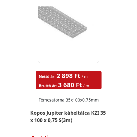
2 898 Ft
Nettó ár:
/ m
3 680 Ft
Bruttó ár:
/ m
Fémcsatorna 35x100x0,75mm
Kopos Jupiter kábeltálca KZI 35
x 100 x 0,75 S(3m)