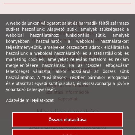
Kiemelt kategóriák
A weboldalunkon válogatott saját és harmadik féltől származó
sütiket használunk: Alapvető sütik, amelyek szükségesek a
Utolsó darabos termékek
weboldal használatához; funkcionális sütik, amelyek
Gewiss szerelvényezhető dobozok
könnyebben használhatók a weboldal használatakor;
Csövek, csatornák
teljesítmény-sütik, amelyeket összesített adatok előállítására
használunk a weboldal használatáról és a statisztikákról; és
Általános Szerződési Feltételek
marketing cookie-k, amelyeket releváns tartalom és reklám
Adatvédelmi Nyilatkozat
megjelenítésére használnak. Ha az "Összes elfogadása"
Online vitarendezési platform
lehetőséget választja, akkor hozzájárul az összes sütik
használatához. A "Beállítások" részben bármikor elfogadhat
Céginformációk
és elutasíthat egyedi sütitípusokat, és visszavonhatja a jövőre
Fizetési információk
vonatkozó beleegyezését.
Szállítási információk
Kapcsolat
Adatvédelmi Nyilatkozat
Maradjon naprakész
Összes elutasítása
Íratkozzon fel hírlevelünkre, hogy első kézből
értesülhessen legfrissebb akcióinkról