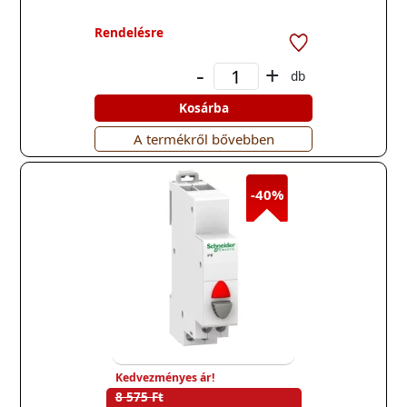
Rendelésre
-
+
db
Kosárba
A termékről bővebben
-40%
Kedvezményes ár!
8 575 Ft