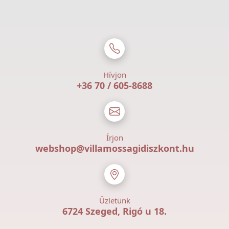
Hívjon
+36 70 / 605-8688
Írjon
webshop@villamossagidiszkont.hu
Üzletünk
6724 Szeged, Rigó u 18.