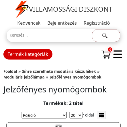
VILLAMOSSÁGI DISZKONT
Kedvencek
Bejelentkezés
Regisztráció
0
Termék kategóriák
Főoldal
Sínre szerelhető moduláris készülékek
Moduláris jelzőlámpa
Jelzőfényes nyomógombok
Jelzőfényes nyomógombok
Termékek: 2 tétel
/ oldal