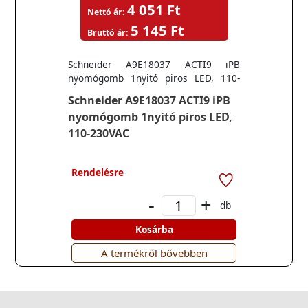
4 051 Ft
Nettó ár:
5 145 Ft
Bruttó ár:
Schneider A9E18037 ACTI9 iPB
nyomógomb 1nyitó piros LED, 110-
230VAC
Schneider A9E18037 ACTI9 iPB
nyomógomb 1nyitó piros LED,
110-230VAC
Rendelésre
-
+
db
Kosárba
A termékről bővebben