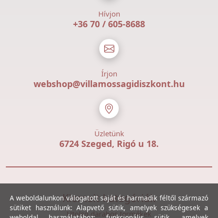
Hívjon
+36 70 / 605-8688
Írjon
webshop@villamossagidiszkont.hu
Üzletünk
6724 Szeged, Rigó u 18.
Kiemelt kategóriák
A weboldalunkon válogatott saját és harmadik féltől származó
sütiket használunk: Alapvető sütik, amelyek szükségesek a
Utolsó darabos termékek
weboldal használatához; funkcionális sütik, amelyek