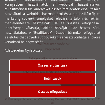
Gewiss szerelvényezhető dobozok
könnyebben használhatók a weboldal használatakor;
Csövek, csatornák
teljesítmény-sütik, amelyeket összesített adatok előállítására
használunk a weboldal használatáról és a statisztikákról; és
Általános Szerződési Feltételek
marketing cookie-k, amelyeket releváns tartalom és reklám
Adatvédelmi Nyilatkozat
megjelenítésére használnak. Ha az "Összes elfogadása"
Online vitarendezési platform
lehetőséget választja, akkor hozzájárul az összes sütik
használatához. A "Beállítások" részben bármikor elfogadhat
Céginformációk
és elutasíthat egyedi sütitípusokat, és visszavonhatja a jövőre
Fizetési információk
vonatkozó beleegyezését.
Szállítási információk
Kapcsolat
Adatvédelmi Nyilatkozat
Maradjon naprakész
Összes elutasítása
Íratkozzon fel hírlevelünkre, hogy első kézből
értesülhessen legfrissebb akcióinkról
Beállítások
Feliratkozás
Elfogadom az
Adatvédelmi Nyilatkozat
ot.
Összes elfogadása
© Minden jog fenntartva. Villamossági Diszkont Kkt. 2012. Készítette:
I.T.C.
Kft.