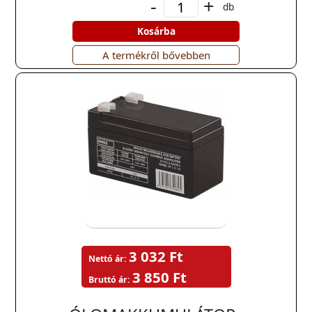
-
+
db
Kosárba
A termékről bővebben
3 032 Ft
Nettó ár:
3 850 Ft
Bruttó ár: