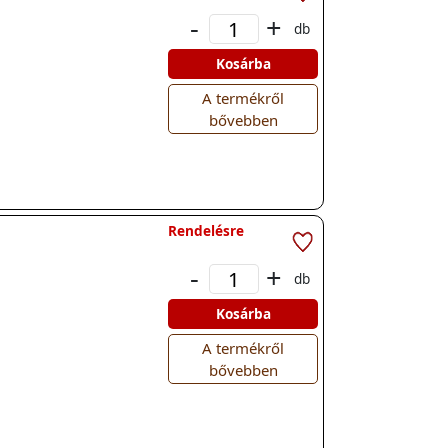
-
+
db
Kosárba
A termékről
bővebben
Rendelésre
-
+
db
Kosárba
A termékről
bővebben