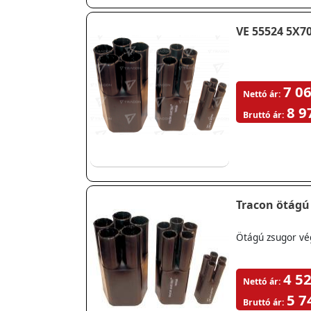
VE 55524 5X
7 06
Nettó ár:
8 9
Bruttó ár:
Tracon ötágú 
Ötágú zsugor vé
4 52
Nettó ár:
5 7
Bruttó ár: