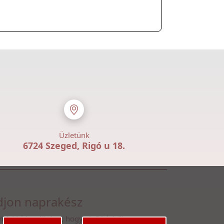
Üzletünk
6724 Szeged, Rigó u 18.
jon naprakész
n fel hírlevelünkre, hogy első kézből