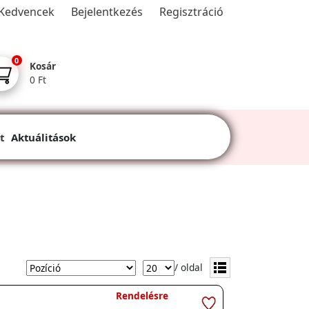
Kedvencek
Bejelentkezés
Regisztráció
0
Kosár
0 Ft
t
Aktuálitások
/ oldal
Rendelésre