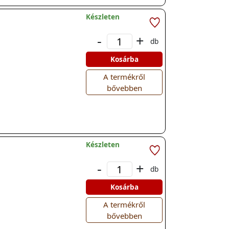
Készleten
-
+
db
Kosárba
A termékről
bővebben
Készleten
-
+
db
Kosárba
A termékről
bővebben