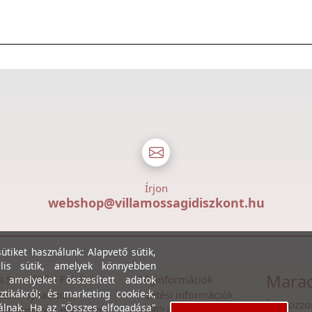
Írjon
webshop@villamossagidiszkont.hu
tiket használunk: Alapvető sütik,
lis sütik, amelyek könnyebben
Marad
s Szerződési Feltételek
Céginformációk
, amelyeket összesített adatok
ztikákról; és marketing cookie-k,
lmi Nyilatkozat
Fizetési információk
Íratkozzo
álnak. Ha az "Összes elfogadása"
itarendezési platform
Szállítási információk