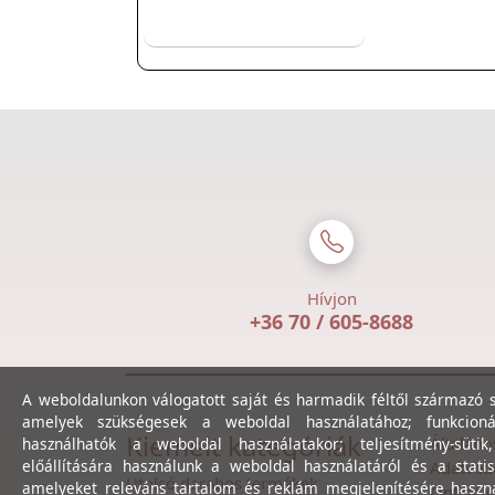
Hívjon
+36 70 / 605-8688
A weboldalunkon válogatott saját és harmadik féltől származó sü
amelyek szükségesek a weboldal használatához; funkcioná
Kiemelt kategóriák
Általáno
használhatók a weboldal használatakor; teljesítmény-sütik
előállítására használunk a weboldal használatáról és a statis
Adatvéde
Utolsó darabos termékek
amelyeket releváns tartalom és reklám megjelenítésére haszn
Online v