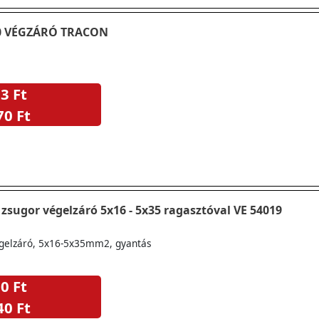
70 VÉGZÁRÓ TRACON
3 Ft
70 Ft
zsugor végelzáró 5x16 - 5x35 ragasztóval VE 54019
gelzáró, 5x16-5x35mm2, gyantás
0 Ft
40 Ft