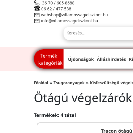
+36 70 / 605-8688
06 62 / 477-538
webshop@villamossagidiszkont.hu
info@villamossagidiszkont.hu
Termék
Újdonságok
Álláshirdetés
K
kategóriák
Főoldal
Zsugoranyagok
Kisfeszültségű végel
Ötágú végelzárók
Termékek: 4 tétel
Tracon ötágú 