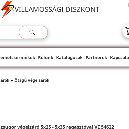
VILLAMOSSÁGI DISZKONT
iemelt termékek
Rólunk
Katalógusok
Partnerek
Kapcsola
zárók
Ötágú végelzárók
zsugor végelzáró 5x25 - 5x35 ragasztóval VE 54622