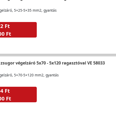
gelzáró, 5×25-5×35 mm2, gyantás
2 Ft
00 Ft
zsugor végelzáró 5x70 - 5x120 ragasztóval VE 58033
gelzáró, 5×70-5×120 mm2, gyantás
4 Ft
00 Ft