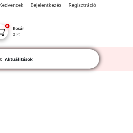
Kedvencek
Bejelentkezés
Regisztráció
0
Kosár
0 Ft
t
Aktuálitások