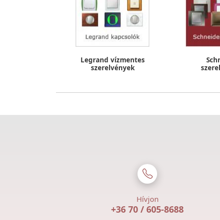
Legrand vízmentes
Sch
szerelvények
szere
Hívjon
+36 70 / 605-8688