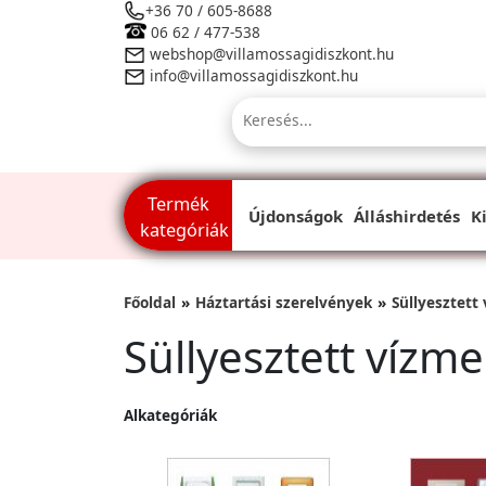
+36 70 / 605-8688
06 62 / 477-538
webshop@villamossagidiszkont.hu
info@villamossagidiszkont.hu
Termék
Újdonságok
Álláshirdetés
K
kategóriák
Főoldal
Háztartási szerelvények
Süllyesztett
Süllyesztett vízm
Alkategóriák