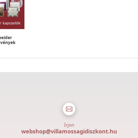
neider
lvények
Írjon
webshop@villamossagidiszkont.hu