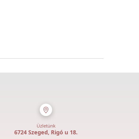
Üzletünk
6724 Szeged, Rigó u 18.