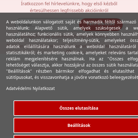
Íratkozzon fel hírlevelünkre, hogy első kézből
értesülhessen legfrissebb akcióinkról
A weboldalunkon válogatott saját és harmadik féltől származó 
Feliratkozás
használunk: Alapvető sütik, amelyek szükségesek a we
használatához; funkcionális sütik, amelyek könnyebben használ
Elfogadom az
Adatvédelmi Nyilatkozat
ot.
weboldal használatakor; teljesítmény-sütik, amelyeket össz
© Minden jog fenntartva. Villamossági Diszkont Kkt. 2012. Készítette:
adatok előállítására használunk a weboldal használatáró
I.T.C.
Kft.
statisztikákról; és marketing cookie-k, amelyeket releváns tart
reklám megjelenítésére használnak. Ha az "Összes elfog
lehetőséget választja, akkor hozzájárul az összes sütik használat
"Beállítások" részben bármikor elfogadhat és elutasíthat 
sütitípusokat, és visszavonhatja a jövőre vonatkozó beleegyezését
Adatvédelmi Nyilatkozat
Összes elutasítása
Beállítások