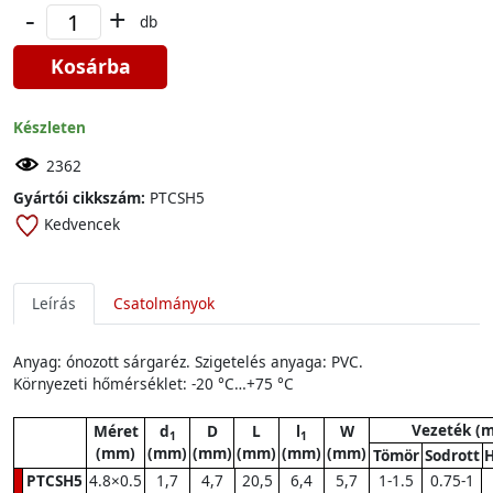
-
+
db
Kosárba
Készleten
2362
Gyártói cikkszám:
PTCSH5
Kedvencek
Leírás
Csatolmányok
Anyag: ónozott sárgaréz. Szigetelés anyaga: PVC.
Környezeti hőmérséklet: -20 °C…+75 °C
Vezeték (
Méret
d
D
L
l
W
1
1
(mm)
(mm)
(mm)
(mm)
(mm)
(mm)
Tömör
Sodrott
H
PTCSH5
4.8×0.5
1,7
4,7
20,5
6,4
5,7
1-1.5
0.75-1