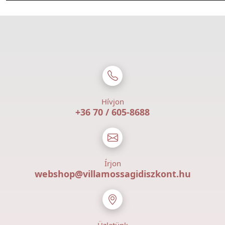
Hívjon
+36 70 / 605-8688
Írjon
webshop@villamossagidiszkont.hu