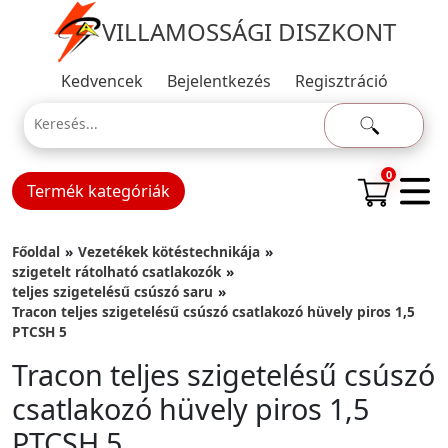
VILLAMOSSÁGI DISZKONT
Kedvencek
Bejelentkezés
Regisztráció
0
Termék kategóriák
Főoldal
Vezetékek kötéstechnikája
szigetelt rátolható csatlakozók
teljes szigetelésű csúszó saru
Tracon teljes szigetelésű csúszó csatlakozó hüvely piros 1,5
PTCSH 5
Tracon teljes szigetelésű csúszó
csatlakozó hüvely piros 1,5
PTCSH 5