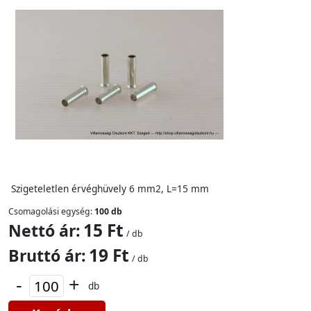
Szigeteletlen érvéghüvely 6 mm2, L=15 mm
Csomagolási egység:
100 db
15 Ft
Nettó ár:
/ db
19 Ft
Bruttó ár:
/ db
-
+
db