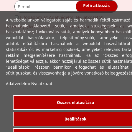
Feliratkozás
Elfogadom az
Adatvédelmi Nyilatkozat
ot.
A weboldalunkon válogatott saját és harmadik féltől származó 
használunk: Alapvető sütik, amelyek szükségesek a we
© Minden jog fenntartva. Villamossági Diszkont Kkt. 2012. Készítette:
I.T.C.
használatához; funkcionális sütik, amelyek könnyebben használ
Kft.
weboldal használatakor; teljesítmény-sütik, amelyeket össz
adatok előállítására használunk a weboldal használatáró
statisztikákról; és marketing cookie-k, amelyeket releváns tart
reklám megjelenítésére használnak. Ha az "Összes elfog
lehetőséget választja, akkor hozzájárul az összes sütik használat
"Beállítások" részben bármikor elfogadhat és elutasíthat 
sütitípusokat, és visszavonhatja a jövőre vonatkozó beleegyezését
Adatvédelmi Nyilatkozat
Összes elutasítása
Beállítások