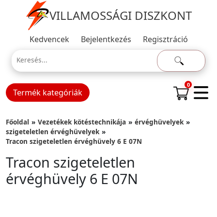
VILLAMOSSÁGI DISZKONT
Kedvencek
Bejelentkezés
Regisztráció
0
Termék kategóriák
Főoldal
Vezetékek kötéstechnikája
érvéghüvelyek
szigeteletlen érvéghüvelyek
Tracon szigeteletlen érvéghüvely 6 E 07N
Tracon szigeteletlen
érvéghüvely 6 E 07N