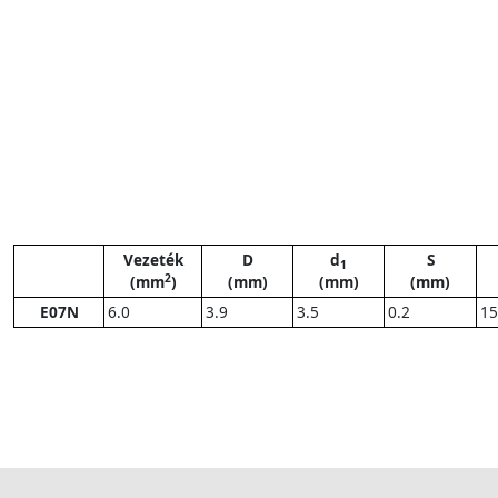
Vezeték
D
d
S
1
2
(mm
)
(mm)
(mm)
(mm)
E07N
6.0
3.9
3.5
0.2
15