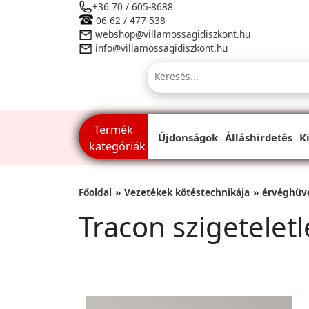
+36 70 / 605-8688
06 62 / 477-538
webshop@villamossagidiszkont.hu
info@villamossagidiszkont.hu
Termék
Újdonságok
Álláshirdetés
K
kategóriák
Főoldal
Vezetékek kötéstechnikája
érvéghüv
Tracon szigetelet