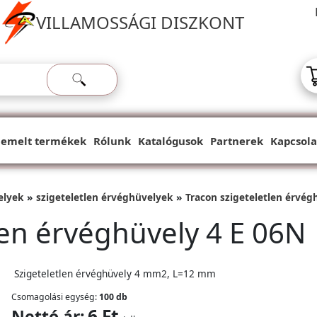
VILLAMOSSÁGI DISZKONT
iemelt termékek
Rólunk
Katalógusok
Partnerek
Kapcsola
elyek
szigeteletlen érvéghüvelyek
Tracon szigeteletlen érvég
len érvéghüvely 4 E 06N
Szigeteletlen érvéghüvely 4 mm2, L=12 mm
Csomagolási egység:
100 db
6 Ft
Nettó ár: