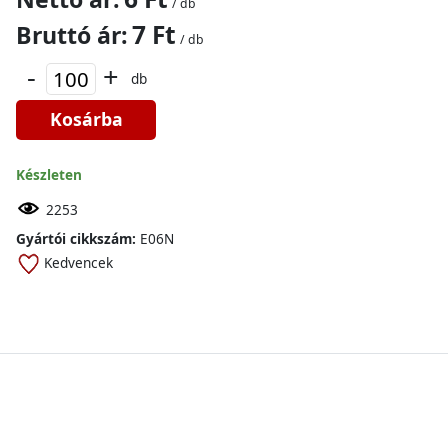
/ db
7 Ft
Bruttó ár:
/ db
-
+
db
Kosárba
Készleten
2253
Gyártói cikkszám:
E06N
Kedvencek