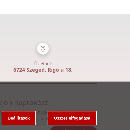
Üzletünk
6724 Szeged, Rigó u 18.
jon naprakész
n fel hírlevelünkre, hogy első kézből
Beállítások
Összes elfogadása
ssen legfrissebb akcióinkról