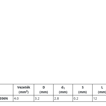
Vezeték
D
d
S
L
1
2
(mm
)
(mm)
(mm)
(mm)
(mm
E06N
4.0
3.2
2.8
0.2
12