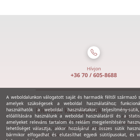
Hívjon
+36 70 / 605-8688
A weboldalunkon válogatott saját és harmadik féltől származó sü
amelyek szükségesek a weboldal használatához; funkcioná
Kiemelt kategóriák
Általáno
használhatók a weboldal használatakor; teljesítmény-sütik
előállítására használunk a weboldal használatáról és a statis
Adatvéde
Utolsó darabos termékek
amelyeket releváns tartalom és reklám megjelenítésére haszn
Online v
Gewiss szerelvényezhető dobozok
lehetőséget választja, akkor hozzájárul az összes sütik haszn
Csövek, csatornák
bármikor elfogadhat és elutasíthat egyedi sütitípusokat, és v