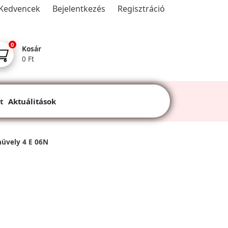
Kedvencek
Bejelentkezés
Regisztráció
0
Kosár
0 Ft
t
Aktuálitások
hüvely 4 E 06N