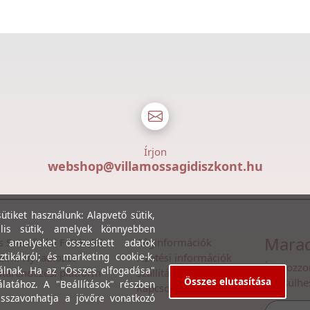
Írjon
webshop@villamossagidiszkont.hu
tiket használunk: Alapvető sütik,
lis sütik, amelyek könnyebben
Marad
s Szerződési Feltételek
Céginformációk
, amelyeket összesített adatok
ztikákról; és marketing cookie-k,
lmi Nyilatkozat
Fizetési információk
Íratkozzo
álnak. Ha az "Összes elfogadása"
itarendezési platform
Szállítási információk
Összes elutasítása
értesülhe
álatához. A "Beállítások" részben
Kapcsolat
isszavonhatja a jövőre vonatkozó