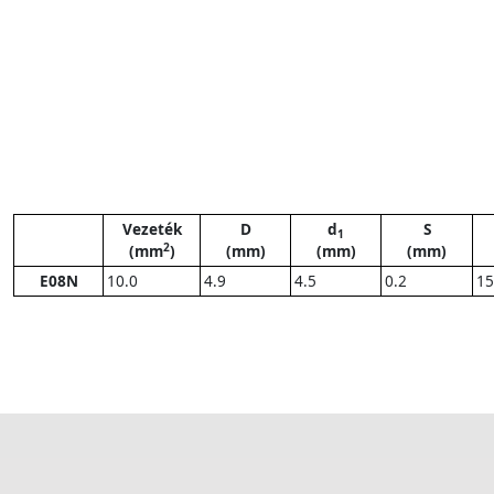
Vezeték
D
d
S
1
2
(mm
)
(mm)
(mm)
(mm)
E08N
10.0
4.9
4.5
0.2
15