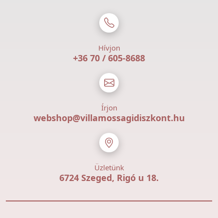
Hívjon
+36 70 / 605-8688
Írjon
webshop@villamossagidiszkont.hu
Üzletünk
6724 Szeged, Rigó u 18.