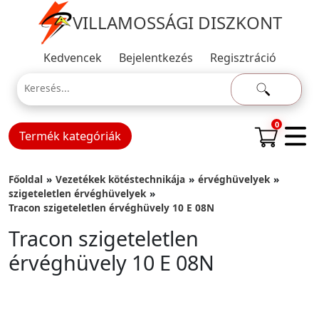
VILLAMOSSÁGI DISZKONT
Kedvencek
Bejelentkezés
Regisztráció
0
Termék kategóriák
Főoldal
Vezetékek kötéstechnikája
érvéghüvelyek
szigeteletlen érvéghüvelyek
Tracon szigeteletlen érvéghüvely 10 E 08N
Tracon szigeteletlen
érvéghüvely 10 E 08N