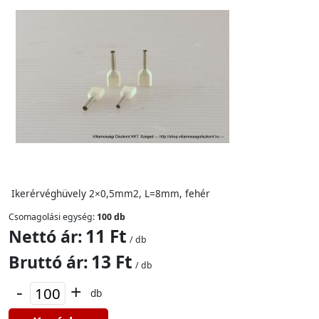
Ikerérvéghüvely 2×0,5mm2, L=8mm, fehér
Csomagolási egység:
100 db
11 Ft
Nettó ár:
/ db
13 Ft
Bruttó ár:
/ db
-
+
db