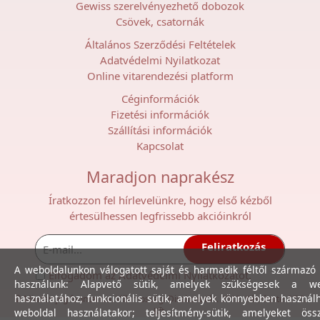
Gewiss szerelvényezhető dobozok
Csövek, csatornák
Általános Szerződési Feltételek
Adatvédelmi Nyilatkozat
Online vitarendezési platform
Céginformációk
Fizetési információk
Szállítási információk
Kapcsolat
Maradjon naprakész
Íratkozzon fel hírlevelünkre, hogy első kézből
értesülhessen legfrissebb akcióinkról
Feliratkozás
A weboldalunkon válogatott saját és harmadik féltől származó 
Elfogadom az
Adatvédelmi Nyilatkozat
ot.
használunk: Alapvető sütik, amelyek szükségesek a we
használatához; funkcionális sütik, amelyek könnyebben használ
© Minden jog fenntartva. Villamossági Diszkont Kkt. 2012. Készítette:
I.T.C.
Kft.
weboldal használatakor; teljesítmény-sütik, amelyeket össz