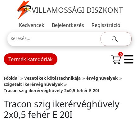
VILLAMOSSÁGI DISZKONT
Kedvencek
Bejelentkezés
Regisztráció
0
Termék kategóriák
Főoldal
Vezetékek kötéstechnikája
érvéghüvelyek
szigetelt ikerérvéghüvelyek
Tracon szig ikerérvéghüvely 2x0,5 fehér E 20I
Tracon szig ikerérvéghüvely
2x0,5 fehér E 20I