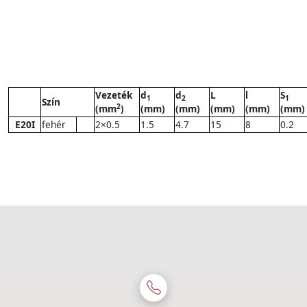
Vezeték
d
d
L
l
S
1
2
1
Szín
2
(mm
)
(mm)
(mm)
(mm)
(mm)
(mm)
E20I
fehér
2×0.5
1.5
4.7
15
8
0.2