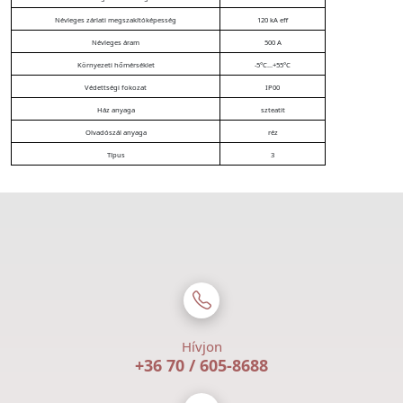
Névleges zárlati megszakítóképesség
120 kA eff
Névleges áram
500 A
Környezeti hőmérséklet
-5°C...+55°C
Védettségi fokozat
IP00
Ház anyaga
szteatit
Olvadószál anyaga
réz
Típus
3
Hívjon
+36 70 / 605-8688