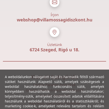
Írjon
webshop@villamossagidiszkont.hu
Üzletünk
6724 Szeged, Rigó u 18.
Kiemelt kategóriák
A weboldalunkon válogatott saját és harmadik féltől származó
sütiket használunk: Alapvető sütik, amelyek szükségesek a
Utolsó darabos termékek
weboldal használatához; funkcionális sütik, amelyek
Gewiss szerelvényezhető dobozok
könnyebben használhatók a weboldal használatakor;
Csövek, csatornák
teljesítmény-sütik, amelyeket összesített adatok előállítására
használunk a weboldal használatáról és a statisztikákról; és
Általános Szerződési Feltételek
marketing cookie-k, amelyeket releváns tartalom és reklám
Adatvédelmi Nyilatkozat