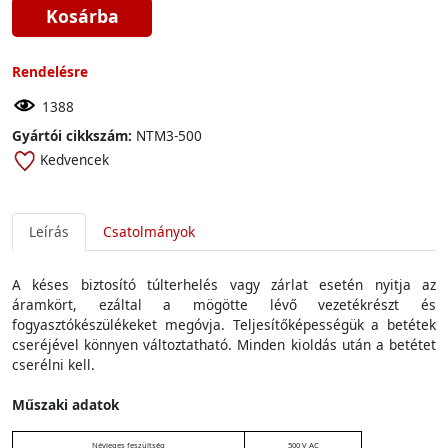
Kosárba
Rendelésre
1388
Gyártói cikkszám:
NTM3-500
Kedvencek
Leírás
Csatolmányok
A késes biztosító túlterhelés vagy zárlat esetén nyitja az
áramkört, ezáltal a mögötte lévő vezetékrészt és
fogyasztókészülékeket megóvja. Teljesítőképességük a betétek
cseréjével könnyen változtatható. Minden kioldás után a betétet
cserélni kell.
Műszaki adatok
Névleges feszültség
500 V AC