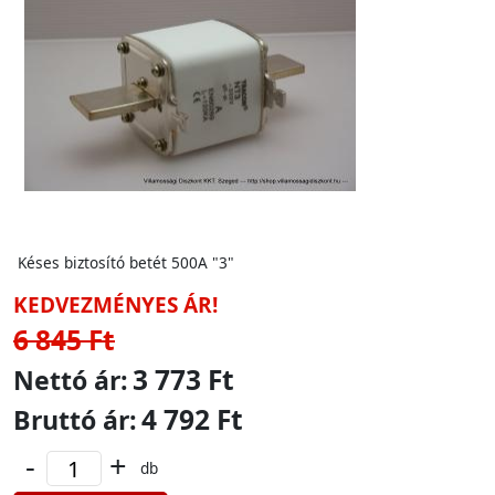
Késes biztosító betét 500A "3"
KEDVEZMÉNYES ÁR!
6 845 Ft
3 773 Ft
Nettó ár:
4 792 Ft
Bruttó ár:
-
+
db