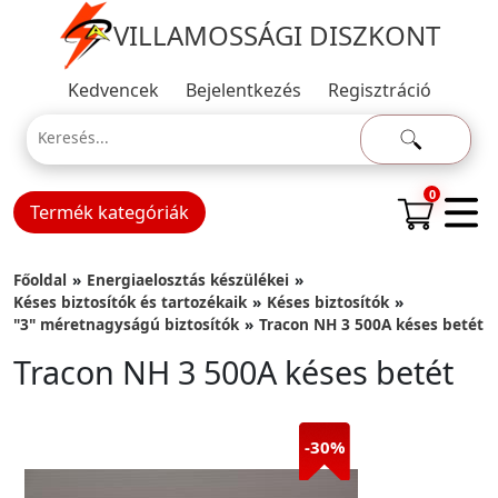
VILLAMOSSÁGI DISZKONT
Kedvencek
Bejelentkezés
Regisztráció
0
Termék kategóriák
Főoldal
Energiaelosztás készülékei
Késes biztosítók és tartozékaik
Késes biztosítók
"3" méretnagyságú biztosítók
Tracon NH 3 500A késes betét
Tracon NH 3 500A késes betét
-30%