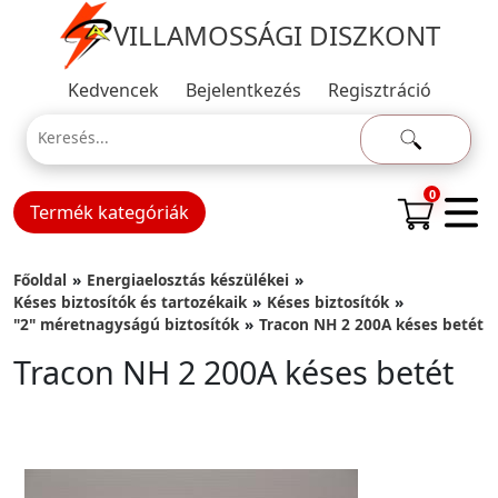
VILLAMOSSÁGI DISZKONT
Kedvencek
Bejelentkezés
Regisztráció
0
Termék kategóriák
Főoldal
Energiaelosztás készülékei
Késes biztosítók és tartozékaik
Késes biztosítók
"2" méretnagyságú biztosítók
Tracon NH 2 200A késes betét
Tracon NH 2 200A késes betét