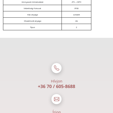
Környezeti hőmérséklet
-5°C...+55°C
Védettségi fokozat
IP00
Ház anyaga
szteatit
Olvadószál anyaga
réz
Típus
2
Hívjon
+36 70 / 605-8688
Írjon