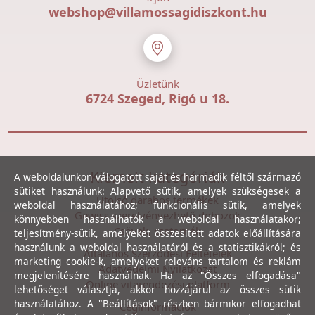
webshop@villamossagidiszkont.hu
Üzletünk
6724 Szeged, Rigó u 18.
Kiemelt kategóriák
A weboldalunkon válogatott saját és harmadik féltől származó
sütiket használunk: Alapvető sütik, amelyek szükségesek a
Utolsó darabos termékek
weboldal használatához; funkcionális sütik, amelyek
Gewiss szerelvényezhető dobozok
könnyebben használhatók a weboldal használatakor;
Csövek, csatornák
teljesítmény-sütik, amelyeket összesített adatok előállítására
használunk a weboldal használatáról és a statisztikákról; és
Általános Szerződési Feltételek
marketing cookie-k, amelyeket releváns tartalom és reklám
Adatvédelmi Nyilatkozat
megjelenítésére használnak. Ha az "Összes elfogadása"
Online vitarendezési platform
lehetőséget választja, akkor hozzájárul az összes sütik
használatához. A "Beállítások" részben bármikor elfogadhat
Céginformációk