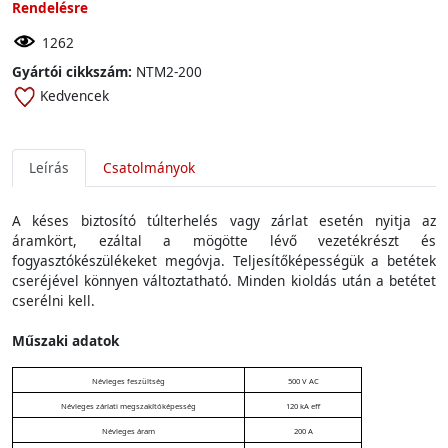
Rendelésre
1262
Gyártói cikkszám:
NTM2-200
Kedvencek
Leírás
Csatolmányok
A késes biztosító túlterhelés vagy zárlat esetén nyitja az
áramkört, ezáltal a mögötte lévő vezetékrészt és
fogyasztókészülékeket megóvja. Teljesítőképességük a betétek
cseréjével könnyen változtatható. Minden kioldás után a betétet
cserélni kell.
Műszaki adatok
Névleges feszültség
500 V AC
Névleges zárlati megszakítóképesség
120 kA eff
Névleges áram
200 A