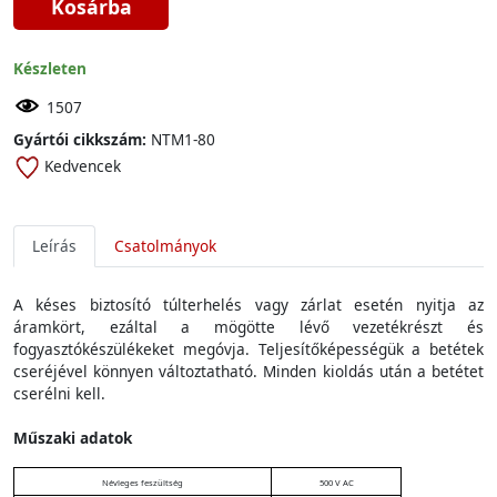
Kosárba
Készleten
1507
Gyártói cikkszám:
NTM1-80
Kedvencek
Leírás
Csatolmányok
A késes biztosító túlterhelés vagy zárlat esetén nyitja az
áramkört, ezáltal a mögötte lévő vezetékrészt és
fogyasztókészülékeket megóvja. Teljesítőképességük a betétek
cseréjével könnyen változtatható. Minden kioldás után a betétet
cserélni kell.
Műszaki adatok
Névleges feszültség
500 V AC