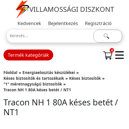
VILLAMOSSÁGI DISZKONT
Kedvencek
Bejelentkezés
Regisztráció
0
Termék kategóriák
Főoldal
Energiaelosztás készülékei
Késes biztosítók és tartozékaik
Késes biztosítók
"1" méretnagyságú biztosítók
Tracon NH 1 80A késes betét / NT1
Tracon NH 1 80A késes betét /
NT1