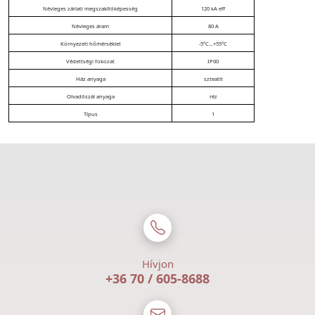
Névleges zárlati megszakítóképesség
120 kA eff
Névleges áram
80 A
Környezeti hőmérséklet
-5°C...+55°C
Védettségi fokozat
IP00
Ház anyaga
szteatit
Olvadószál anyaga
réz
Típus
1
Hívjon
+36 70 / 605-8688