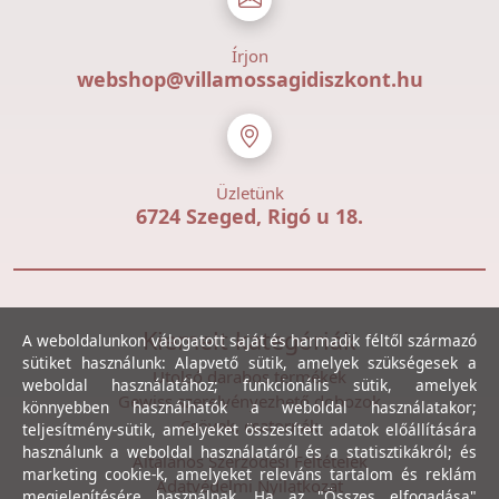
Írjon
webshop@villamossagidiszkont.hu
Üzletünk
6724 Szeged, Rigó u 18.
Kiemelt kategóriák
A weboldalunkon válogatott saját és harmadik féltől származó
sütiket használunk: Alapvető sütik, amelyek szükségesek a
Utolsó darabos termékek
weboldal használatához; funkcionális sütik, amelyek
Gewiss szerelvényezhető dobozok
könnyebben használhatók a weboldal használatakor;
Csövek, csatornák
teljesítmény-sütik, amelyeket összesített adatok előállítására
használunk a weboldal használatáról és a statisztikákról; és
Általános Szerződési Feltételek
marketing cookie-k, amelyeket releváns tartalom és reklám
Adatvédelmi Nyilatkozat
megjelenítésére használnak. Ha az "Összes elfogadása"