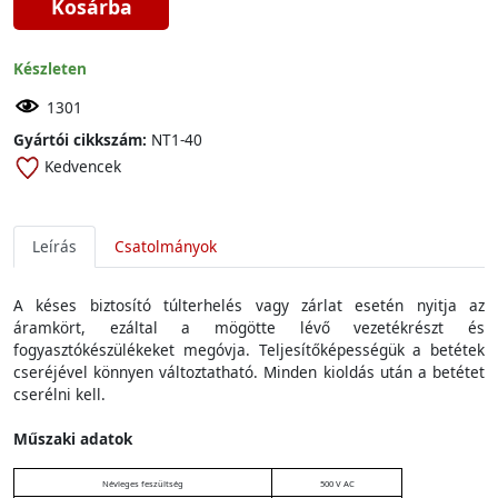
Kosárba
Készleten
1301
Gyártói cikkszám:
NT1-40
Kedvencek
Leírás
Csatolmányok
A késes biztosító túlterhelés vagy zárlat esetén nyitja az
áramkört, ezáltal a mögötte lévő vezetékrészt és
fogyasztókészülékeket megóvja. Teljesítőképességük a betétek
cseréjével könnyen változtatható. Minden kioldás után a betétet
cserélni kell.
Műszaki adatok
Névleges feszültség
500 V AC