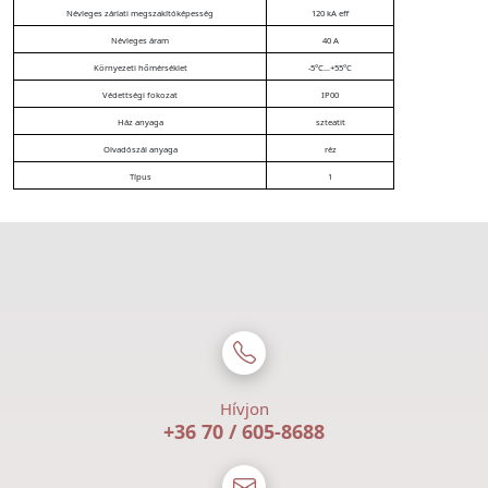
Névleges zárlati megszakítóképesség
120 kA eff
Névleges áram
40 A
Környezeti hőmérséklet
-5°C...+55°C
Védettségi fokozat
IP00
Ház anyaga
szteatit
Olvadószál anyaga
réz
Típus
1
Hívjon
+36 70 / 605-8688