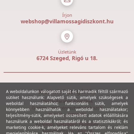
Írjon
webshop@villamossagidiszkont.hu
Üzletünk
6724 Szeged, Rigó u 18.
Kiemelt kategóriák
A weboldalunkon válogatott saját és harmadik féltől származó
sütiket használunk: Alapvető sütik, amelyek szükségesek a
Utolsó darabos termékek
weboldal használatához; funkcionális sütik, amelyek
Gewiss szerelvényezhető dobozok
könnyebben használhatók a weboldal használatakor;
Csövek, csatornák
teljesítmény-sütik, amelyeket összesített adatok előállítására
használunk a weboldal használatáról és a statisztikákról; és
Általános Szerződési Feltételek
marketing cookie-k, amelyeket releváns tartalom és reklám
Adatvédelmi Nyilatkozat
megjelenítésére használnak. Ha az "Összes elfogadása"