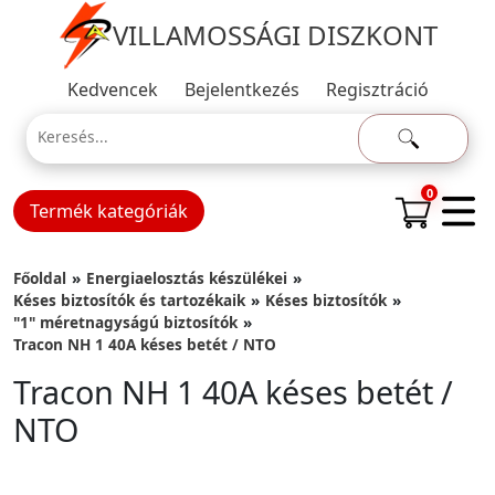
VILLAMOSSÁGI DISZKONT
Kedvencek
Bejelentkezés
Regisztráció
0
Termék kategóriák
Főoldal
Energiaelosztás készülékei
Késes biztosítók és tartozékaik
Késes biztosítók
"1" méretnagyságú biztosítók
Tracon NH 1 40A késes betét / NTO
Tracon NH 1 40A késes betét /
NTO