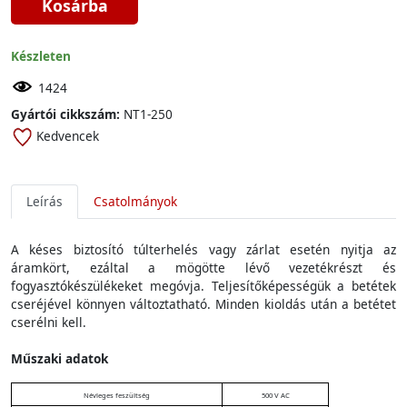
Kosárba
Készleten
1424
Gyártói cikkszám:
NT1-250
Kedvencek
Leírás
Csatolmányok
A késes biztosító túlterhelés vagy zárlat esetén nyitja az
áramkört, ezáltal a mögötte lévő vezetékrészt és
fogyasztókészülékeket megóvja. Teljesítőképességük a betétek
cseréjével könnyen változtatható. Minden kioldás után a betétet
cserélni kell.
Műszaki adatok
Névleges feszültség
500 V AC