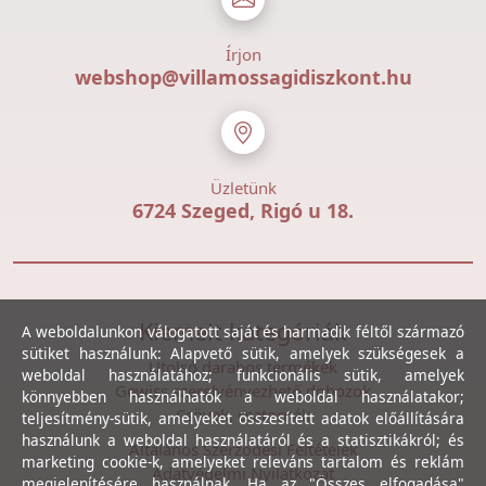
Írjon
webshop@villamossagidiszkont.hu
Üzletünk
6724 Szeged, Rigó u 18.
Kiemelt kategóriák
A weboldalunkon válogatott saját és harmadik féltől származó
sütiket használunk: Alapvető sütik, amelyek szükségesek a
Utolsó darabos termékek
weboldal használatához; funkcionális sütik, amelyek
Gewiss szerelvényezhető dobozok
könnyebben használhatók a weboldal használatakor;
Csövek, csatornák
teljesítmény-sütik, amelyeket összesített adatok előállítására
használunk a weboldal használatáról és a statisztikákról; és
Általános Szerződési Feltételek
marketing cookie-k, amelyeket releváns tartalom és reklám
Adatvédelmi Nyilatkozat
megjelenítésére használnak. Ha az "Összes elfogadása"