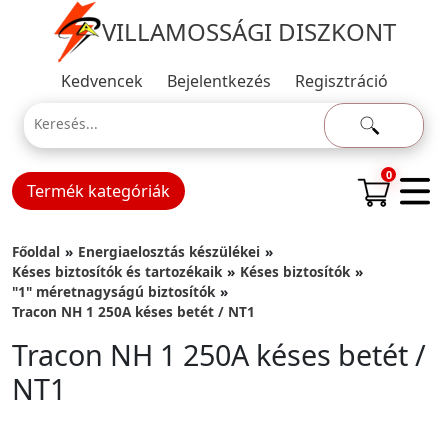
VILLAMOSSÁGI DISZKONT
Kedvencek
Bejelentkezés
Regisztráció
0
Termék kategóriák
Főoldal
Energiaelosztás készülékei
Késes biztosítók és tartozékaik
Késes biztosítók
"1" méretnagyságú biztosítók
Tracon NH 1 250A késes betét / NT1
Tracon NH 1 250A késes betét /
NT1