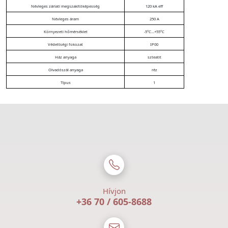
Névleges zárlati megszakítóképesség
120 kA eff
Névleges áram
250 A
Környezeti hőmérséklet
-5°C...+55°C
Védettségi fokozat
IP00
Ház anyaga
szteatit
Olvadószál anyaga
réz
Típus
1
Hívjon
+36 70 / 605-8688