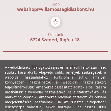
Írjon
webshop@villamossagidiszkont.hu
Üzletünk
6724 Szeged, Rigó u 18.
Kiemelt kategóriák
A weboldalunkon válogatott saját és harmadik féltől származó
sütiket használunk: Alapvető sütik, amelyek szükségesek a
Utolsó darabos termékek
weboldal használatához; funkcionális sütik, amelyek
Gewiss szerelvényezhető dobozok
könnyebben használhatók a weboldal használatakor;
Csövek, csatornák
teljesítmény-sütik, amelyeket összesített adatok előállítására
használunk a weboldal használatáról és a statisztikákról; és
Általános Szerződési Feltételek
marketing cookie-k, amelyeket releváns tartalom és reklám
Adatvédelmi Nyilatkozat
megjelenítésére használnak. Ha az "Összes elfogadása"
Online vitarendezési platform
lehetőséget választja, akkor hozzájárul az összes sütik