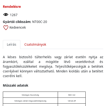
Rendelésre
1267
Gyártói cikkszám:
NT00C-20
Kedvencek
Leírás
Csatolmányok
A késes biztosító túlterhelés vagy zárlat esetén nyitja az
áramkört, ezáltal a mögötte lévő vezetékrészt és
fogyasztókészülékeket megóvja. Teljesítőképességük a betétek
cseréjével könnyen változtatható. Minden kioldás után a betétet
cserélni kell.
Műszaki adatok
Névleges feszültség
500 V AC
Névleges zárlati megszakítóképesség
120 kA eff