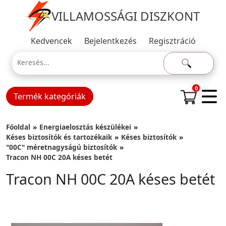
VILLAMOSSÁGI DISZKONT
Kedvencek
Bejelentkezés
Regisztráció
0
Termék kategóriák
Főoldal
Energiaelosztás készülékei
Késes biztosítók és tartozékaik
Késes biztosítók
"00C" méretnagyságú biztosítók
Tracon NH 00C 20A késes betét
Tracon NH 00C 20A késes betét