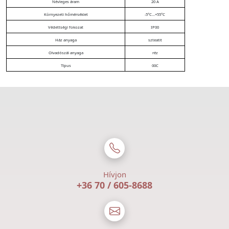
Névleges áram
20 A
Környezeti hőmérséklet
-5°C...+55°C
Védettségi fokozat
IP00
Ház anyaga
szteatit
Olvadószál anyaga
réz
Típus
00C
Hívjon
+36 70 / 605-8688