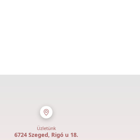
Üzletünk
6724 Szeged, Rigó u 18.