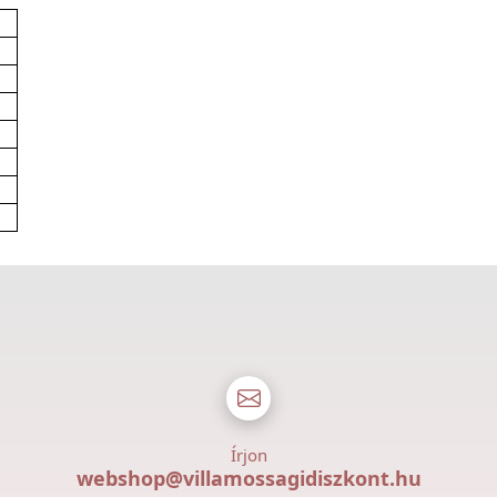
Írjon
webshop@villamossagidiszkont.hu