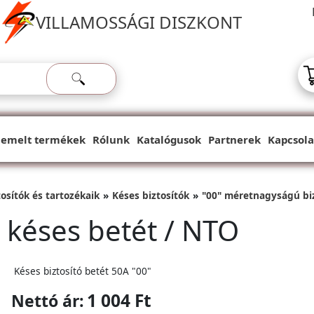
VILLAMOSSÁGI DISZKONT
iemelt termékek
Rólunk
Katalógusok
Partnerek
Kapcsola
osítók és tartozékaik
Késes biztosítók
"00" méretnagyságú bi
 késes betét / NTO
Késes biztosító betét 50A "00"
1 004 Ft
Nettó ár: