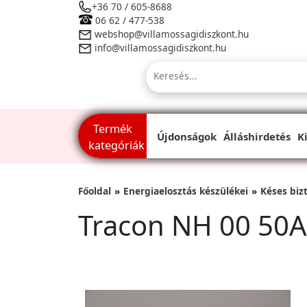
+36 70 / 605-8688
06 62 / 477-538
webshop@villamossagidiszkont.hu
info@villamossagidiszkont.hu
Termék
Újdonságok
Álláshirdetés
K
kategóriák
Főoldal
Energiaelosztás készülékei
Késes bizt
Tracon NH 00 50A