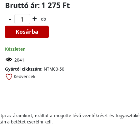
1 275 Ft
Bruttó ár:
-
+
db
Kosárba
Készleten
2041
Gyártói cikkszám:
NTM00-50
Kedvencek
yitja az áramkört, ezáltal a mögötte lévő vezetékrészt és fogyasztó
án a betétet cserélni kell.