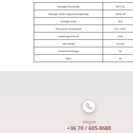
Névleges feszültség
500 V AC
Névleges zárlati megszakítóképesség
120 kA eff
Névleges áram
50 A
Környezeti hőmérséklet
-5°C...+55°C
Védettségi fokozat
IP00
Ház anyaga
szteatit
Olvadószál anyaga
réz
Típus
00
Hívjon
+36 70 / 605-8688