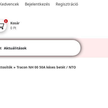
Kedvencek
Bejelentkezés
Regisztráció
0
Kosár
0 Ft
t
Aktuálitások
ztosítók
Tracon NH 00 50A késes betét / NTO