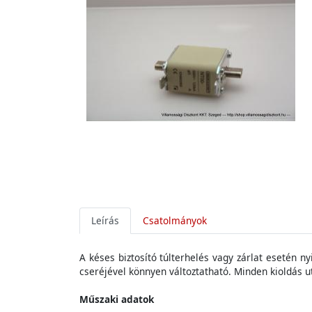
Leírás
Csatolmányok
A késes biztosító túlterhelés vagy zárlat esetén n
cseréjével könnyen változtatható. Minden kioldás ut
Műszaki adatok