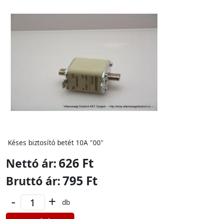
Késes biztosító betét 10A "00"
626 Ft
Nettó ár:
795 Ft
Bruttó ár:
-
+
db