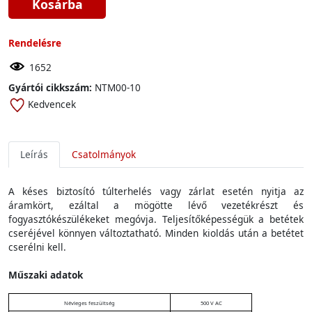
Kosárba
Rendelésre
1652
Gyártói cikkszám:
NTM00-10
Kedvencek
Leírás
Csatolmányok
A késes biztosító túlterhelés vagy zárlat esetén nyitja az
áramkört, ezáltal a mögötte lévő vezetékrészt és
fogyasztókészülékeket megóvja. Teljesítőképességük a betétek
cseréjével könnyen változtatható. Minden kioldás után a betétet
cserélni kell.
Műszaki adatok
Névleges feszültség
500 V AC