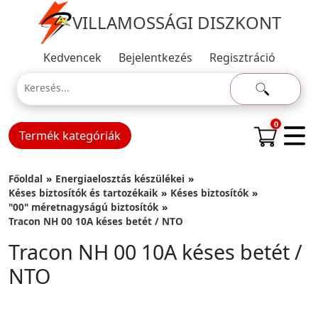
VILLAMOSSÁGI DISZKONT
Kedvencek
Bejelentkezés
Regisztráció
0
Termék kategóriák
Főoldal
Energiaelosztás készülékei
Késes biztosítók és tartozékaik
Késes biztosítók
"00" méretnagyságú biztosítók
Tracon NH 00 10A késes betét / NTO
Tracon NH 00 10A késes betét /
NTO