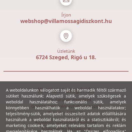
Írjon
webshop@villamossagidiszkont.hu
Üzletünk
6724 Szeged, Rigó u 18.
Kiemelt kategóriák
A weboldalunkon válogatott saját és harmadik féltől származó
sütiket használunk: Alapvető sütik, amelyek szükségesek a
Utolsó darabos termékek
weboldal használatához; funkcionális sütik, amelyek
Gewiss szerelvényezhető dobozok
könnyebben használhatók a weboldal használatakor;
Csövek, csatornák
teljesítmény-sütik, amelyeket összesített adatok előállítására
használunk a weboldal használatáról és a statisztikákról; és
Általános Szerződési Feltételek
marketing cookie-k, amelyeket releváns tartalom és reklám
Adatvédelmi Nyilatkozat
megjelenítésére használnak. Ha az "Összes elfogadása"