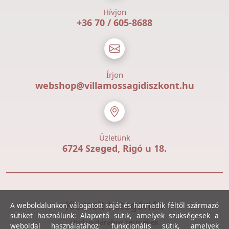
Hívjon
+36 70 / 605-8688
Írjon
webshop@villamossagidiszkont.hu
Üzletünk
6724 Szeged, Rigó u 18.
Kiemelt kategóriák
A weboldalunkon válogatott saját és harmadik féltől származó
sütiket használunk: Alapvető sütik, amelyek szükségesek a
Utolsó darabos termékek
weboldal használatához; funkcionális sütik, amelyek