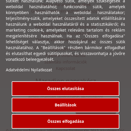
sütiket használunk: Alapvető sütik, amelyek szükségesek a
Utolsó darabos termékek
weboldal használatához; funkcionális sütik, amelyek
Gewiss szerelvényezhető dobozok
könnyebben használhatók a weboldal használatakor;
Csövek, csatornák
teljesítmény-sütik, amelyeket összesített adatok előállítására
használunk a weboldal használatáról és a statisztikákról; és
Általános Szerződési Feltételek
marketing cookie-k, amelyeket releváns tartalom és reklám
Adatvédelmi Nyilatkozat
megjelenítésére használnak. Ha az "Összes elfogadása"
Online vitarendezési platform
lehetőséget választja, akkor hozzájárul az összes sütik
használatához. A "Beállítások" részben bármikor elfogadhat
Céginformációk
és elutasíthat egyedi sütitípusokat, és visszavonhatja a jövőre
Fizetési információk
vonatkozó beleegyezését.
Szállítási információk
Kapcsolat
Adatvédelmi Nyilatkozat
Maradjon naprakész
Összes elutasítása
Íratkozzon fel hírlevelünkre, hogy első kézből
értesülhessen legfrissebb akcióinkról
Beállítások
Feliratkozás
Elfogadom az
Adatvédelmi Nyilatkozat
ot.
Összes elfogadása
© Minden jog fenntartva. Villamossági Diszkont Kkt. 2012. Készítette:
I.T.C.