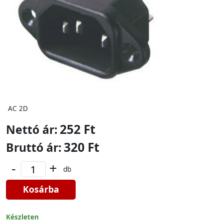
AC 2D
252 Ft
Nettó ár:
320 Ft
Bruttó ár:
-
+
db
Kosárba
Készleten