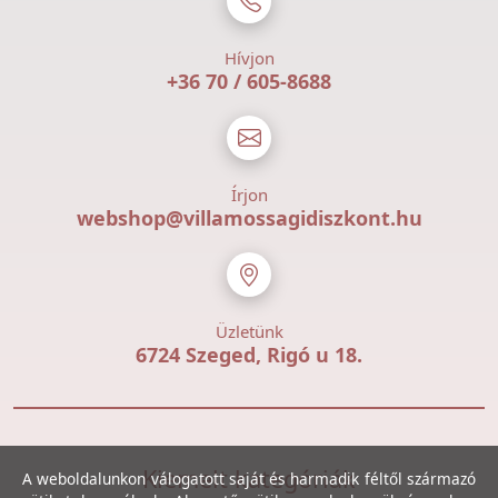
Hívjon
+36 70 / 605-8688
Írjon
webshop@villamossagidiszkont.hu
Üzletünk
6724 Szeged, Rigó u 18.
Kiemelt kategóriák
A weboldalunkon válogatott saját és harmadik féltől származó