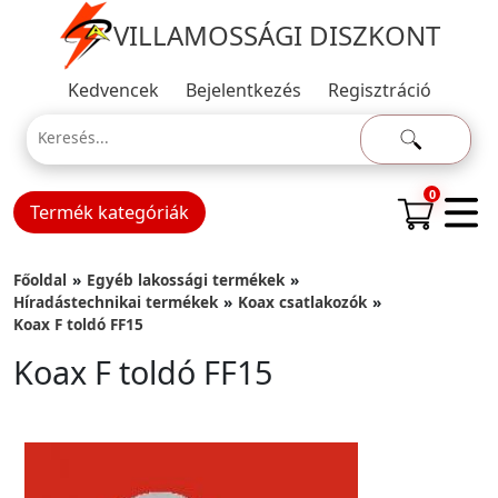
VILLAMOSSÁGI DISZKONT
Kedvencek
Bejelentkezés
Regisztráció
0
Termék kategóriák
Főoldal
Egyéb lakossági termékek
Híradástechnikai termékek
Koax csatlakozók
Koax F toldó FF15
Koax F toldó FF15