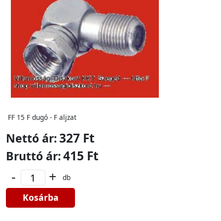
FF 15 F dugó - F aljzat
327 Ft
Nettó ár:
415 Ft
Bruttó ár:
-
+
db
Kosárba