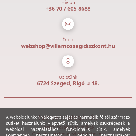
Hívjon
+36 70 / 605-8688
Írjon
webshop@villamossagidiszkont.hu
Üzletünk
6724 Szeged, Rigó u 18.
Kiemelt kategóriák
A weboldalunkon válogatott saját és harmadik féltől származó
sütiket használunk: Alapvető sütik, amelyek szükségesek a
Utolsó darabos termékek
weboldal használatához; funkcionális sütik, amelyek
Gewiss szerelvényezhető dobozok
könnyebben használhatók a weboldal használatakor;