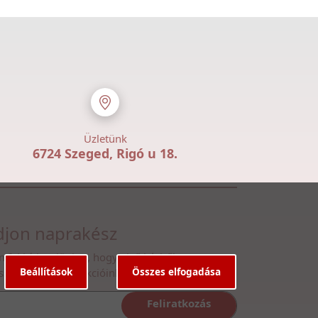
Üzletünk
6724 Szeged, Rigó u 18.
jon naprakész
n fel hírlevelünkre, hogy első kézből
Beállítások
Összes elfogadása
ssen legfrissebb akcióinkról
Feliratkozás