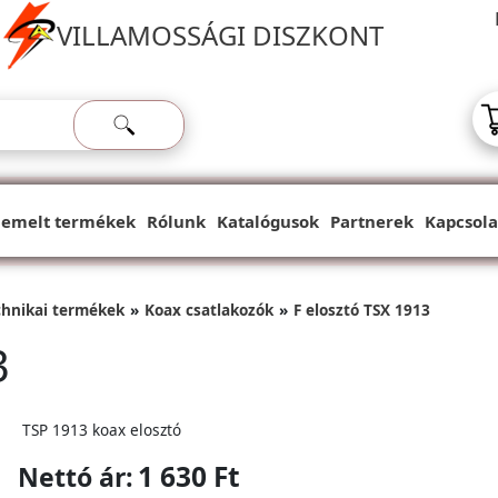
VILLAMOSSÁGI DISZKONT
iemelt termékek
Rólunk
Katalógusok
Partnerek
Kapcsola
chnikai termékek
Koax csatlakozók
F elosztó TSX 1913
3
TSP 1913 koax elosztó
1 630 Ft
Nettó ár: