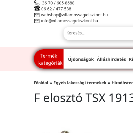
+36 70 / 605-8688
06 62 / 477-538
webshop@villamossagidiszkont.hu
info@villamossagidiszkont.hu
Termék
Újdonságok
Álláshirdetés
K
kategóriák
Főoldal
Egyéb lakossági termékek
Híradáste
F elosztó TSX 191