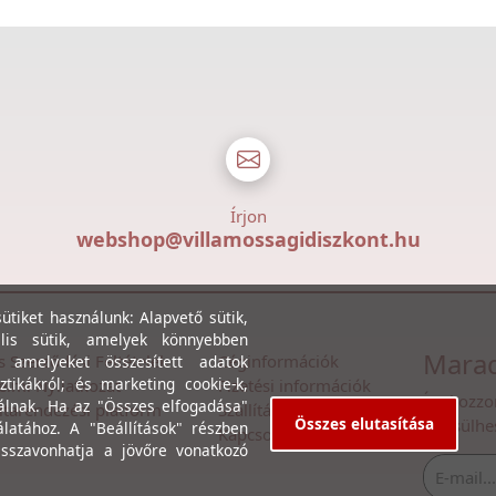
Írjon
webshop@villamossagidiszkont.hu
tiket használunk: Alapvető sütik,
lis sütik, amelyek könnyebben
Marad
s Szerződési Feltételek
Céginformációk
, amelyeket összesített adatok
ztikákról; és marketing cookie-k,
lmi Nyilatkozat
Fizetési információk
Íratkozzo
álnak. Ha az "Összes elfogadása"
itarendezési platform
Szállítási információk
Összes elutasítása
értesülhe
álatához. A "Beállítások" részben
Kapcsolat
isszavonhatja a jövőre vonatkozó