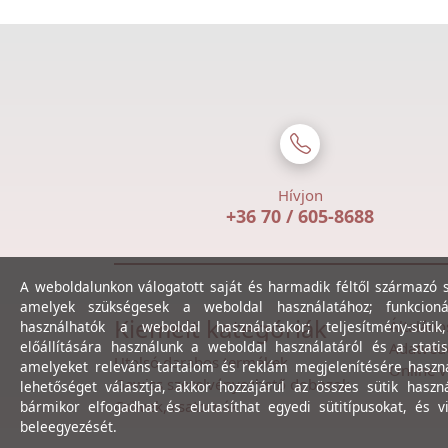
Hívjon
+36 70 / 605-8688
A weboldalunkon válogatott saját és harmadik féltől származó sü
amelyek szükségesek a weboldal használatához; funkcioná
Kiemelt kategóriák
Általáno
használhatók a weboldal használatakor; teljesítmény-sütik
előállítására használunk a weboldal használatáról és a statis
Adatvéde
Utolsó darabos termékek
amelyeket releváns tartalom és reklám megjelenítésére haszn
Online v
Gewiss szerelvényezhető dobozok
lehetőséget választja, akkor hozzájárul az összes sütik haszn
Csövek, csatornák
bármikor elfogadhat és elutasíthat egyedi sütitípusokat, és v
beleegyezését.