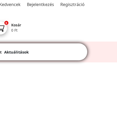
Kedvencek
Bejelentkezés
Regisztráció
0
Kosár
0 Ft
t
Aktuálitások