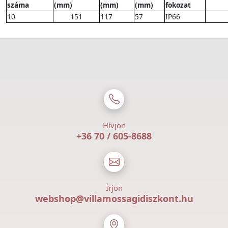
száma
(mm)
(mm)
(mm)
fokozat
10
151
117
57
IP66
Hívjon
+36 70 / 605-8688
Írjon
webshop@villamossagidiszkont.hu