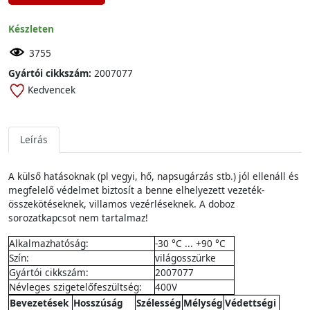
Készleten
3755
Gyártói cikkszám:
2007077
Kedvencek
Leírás
A külső hatásoknak (pl vegyi, hő, napsugárzás stb.) jól ellenáll és
megfelelő védelmet biztosít a benne elhelyezett vezeték-
összekötéseknek, villamos vezérléseknek. A doboz
sorozatkapcsot nem tartalmaz!
Alkalmazhatóság:
-30 °C ... +90 °C
Szín:
világosszürke
Gyártói cikkszám:
2007077
Névleges szigetelőfeszültség:
400V
Bevezetések
Hosszúság
Szélesség
Mélység
Védettségi