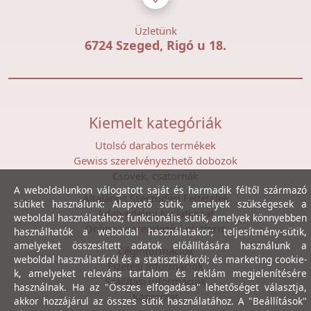
Üzletünk
6724 Szeged, Rigó u 18.
Kiemelt kategóriák
Utolsó darabos termékek
Gewiss szerelvényezhető dobozok
Csövek, csatornák
A weboldalunkon válogatott saját és harmadik féltől származó
Általános Szerződési Feltételek
sütiket használunk: Alapvető sütik, amelyek szükségesek a
Adatvédelmi Nyilatkozat
weboldal használatához; funkcionális sütik, amelyek könnyebben
Online vitarendezési platform
használhatók a weboldal használatakor; teljesítmény-sütik,
amelyeket összesített adatok előállítására használunk a
Céginformációk
weboldal használatáról és a statisztikákról; és marketing cookie-
Fizetési információk
k, amelyeket releváns tartalom és reklám megjelenítésére
Szállítási információk
használnak. Ha az "Összes elfogadása" lehetőséget választja,
Kapcsolat
akkor hozzájárul az összes sütik használatához. A "Beállítások"