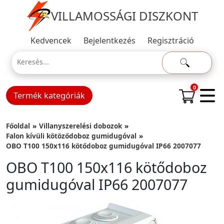
VILLAMOSSÁGI DISZKONT
Kedvencek
Bejelentkezés
Regisztráció
0
Termék kategóriák
Főoldal
Villanyszerelési dobozok
Falon kívüli kötöződoboz gumidugóval
OBO T100 150x116 kötődoboz gumidugóval IP66 2007077
OBO T100 150x116 kötődoboz
gumidugóval IP66 2007077