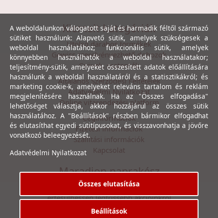
Kiemelt kategóriák
A weboldalunkon válogatott saját és harmadik féltől származó
sütiket használunk: Alapvető sütik, amelyek szükségesek a
Utolsó darabos termékek
weboldal használatához; funkcionális sütik, amelyek
Gewiss szerelvényezhető dobozok
könnyebben használhatók a weboldal használatakor;
Csövek, csatornák
teljesítmény-sütik, amelyeket összesített adatok előállítására
használunk a weboldal használatáról és a statisztikákról; és
Általános Szerződési Feltételek
marketing cookie-k, amelyeket releváns tartalom és reklám
Adatvédelmi Nyilatkozat
megjelenítésére használnak. Ha az "Összes elfogadása"
Online vitarendezési platform
lehetőséget választja, akkor hozzájárul az összes sütik
használatához. A "Beállítások" részben bármikor elfogadhat
Céginformációk
és elutasíthat egyedi sütitípusokat, és visszavonhatja a jövőre
Fizetési információk
vonatkozó beleegyezését.
Szállítási információk
Kapcsolat
Adatvédelmi Nyilatkozat
Maradjon naprakész
Összes elutasítása
Íratkozzon fel hírlevelünkre, hogy első kézből
értesülhessen legfrissebb akcióinkról
Beállítások