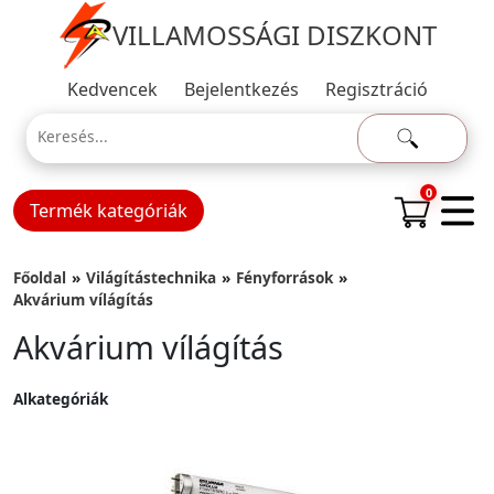
VILLAMOSSÁGI DISZKONT
Kedvencek
Bejelentkezés
Regisztráció
0
Termék kategóriák
Főoldal
Világítástechnika
Fényforrások
Akvárium vílágítás
Akvárium vílágítás
Alkategóriák