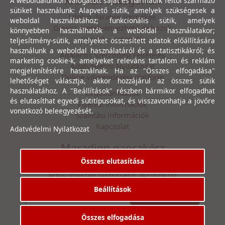
Kiemelt kategóriák
A weboldalunkon válogatott saját és harmadik féltől származó
sütiket használunk: Alapvető sütik, amelyek szükségesek a
Utolsó darabos termékek
weboldal használatához; funkcionális sütik, amelyek
Gewiss szerelvényezhető dobozok
könnyebben használhatók a weboldal használatakor;
Csövek, csatornák
teljesítmény-sütik, amelyeket összesített adatok előállítására
használunk a weboldal használatáról és a statisztikákról; és
Általános Szerződési Feltételek
marketing cookie-k, amelyeket releváns tartalom és reklám
Adatvédelmi Nyilatkozat
megjelenítésére használnak. Ha az "Összes elfogadása"
Online vitarendezési platform
lehetőséget választja, akkor hozzájárul az összes sütik
használatához. A "Beállítások" részben bármikor elfogadhat
Céginformációk
és elutasíthat egyedi sütitípusokat, és visszavonhatja a jövőre
Fizetési információk
vonatkozó beleegyezését.
Szállítási információk
Kapcsolat
Adatvédelmi Nyilatkozat
Maradjon naprakész
Összes elutasítása
Íratkozzon fel hírlevelünkre, hogy első kézből
értesülhessen legfrissebb akcióinkról
Beállítások
Feliratkozás
Elfogadom az
Adatvédelmi Nyilatkozat
ot.
Összes elfogadása