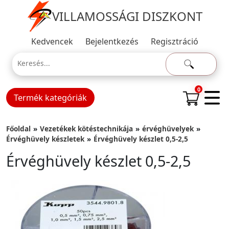
VILLAMOSSÁGI DISZKONT
Kedvencek
Bejelentkezés
Regisztráció
0
Termék kategóriák
Főoldal
Vezetékek kötéstechnikája
érvéghüvelyek
Érvéghüvely készletek
Érvéghüvely készlet 0,5-2,5
Érvéghüvely készlet 0,5-2,5