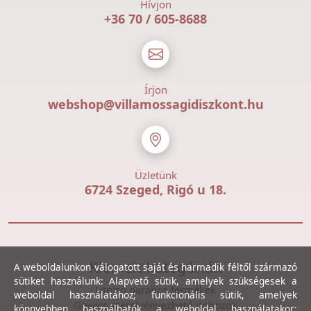
Hívjon
+36 70 / 605-8688
Írjon
webshop@villamossagidiszkont.hu
Üzletünk
6724 Szeged, Rigó u 18.
Kiemelt kategóriák
A weboldalunkon válogatott saját és harmadik féltől származó
sütiket használunk: Alapvető sütik, amelyek szükségesek a
Utolsó darabos termékek
weboldal használatához; funkcionális sütik, amelyek
Gewiss szerelvényezhető dobozok
könnyebben használhatók a weboldal használatakor;