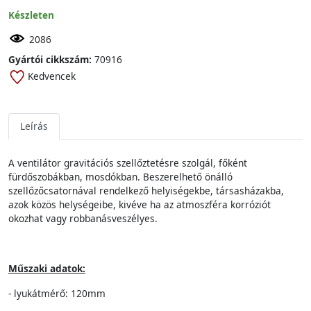
Készleten
2086
Gyártói cikkszám:
70916
Kedvencek
Leírás
A ventilátor gravitációs szellőztetésre szolgál, főként
fürdőszobákban, mosdókban. Beszerelhető önálló
szellőzőcsatornával rendelkező helyiségekbe, társasházakba,
azok közös helységeibe, kivéve ha az atmoszféra korróziót
okozhat vagy robbanásveszélyes.
Műszaki adatok:
- lyukátmérő: 120mm