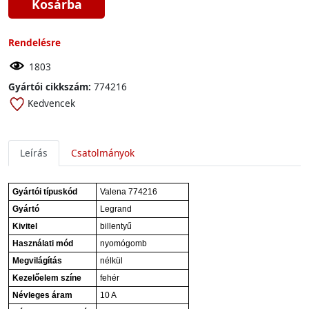
Kosárba
Rendelésre
1803
Gyártói cikkszám:
774216
Kedvencek
Leírás
Csatolmányok
Gyártói típuskód
Valena 774216
Gyártó
Legrand
Kivitel
billentyű
Használati mód
nyomógomb
Megvilágítás
nélkül
Kezelőelem színe
fehér
Névleges áram
10 A