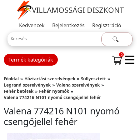
VILLAMOSSÁGI DISZKONT
Kedvencek
Bejelentkezés
Regisztráció
0
Termék kategóriák
Főoldal
Háztartási szerelvények
Süllyesztett
Legrand szerelvények
Valena szerelvények
Fehér betétek
Fehér nyomók
Valena 774216 N101 nyomó csengőjellel fehér
Valena 774216 N101 nyomó
csengőjellel fehér