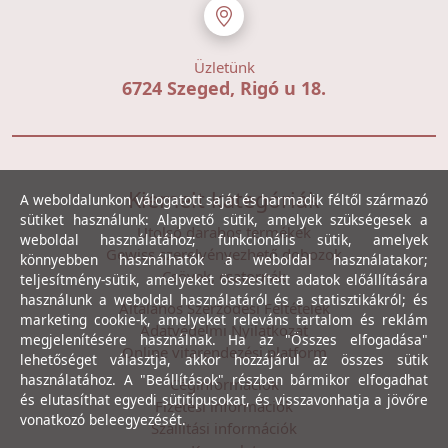
Üzletünk
6724 Szeged, Rigó u 18.
Kiemelt kategóriák
A weboldalunkon válogatott saját és harmadik féltől származó
sütiket használunk: Alapvető sütik, amelyek szükségesek a
Utolsó darabos termékek
weboldal használatához; funkcionális sütik, amelyek
Gewiss szerelvényezhető dobozok
könnyebben használhatók a weboldal használatakor;
Csövek, csatornák
teljesítmény-sütik, amelyeket összesített adatok előállítására
használunk a weboldal használatáról és a statisztikákról; és
Általános Szerződési Feltételek
marketing cookie-k, amelyeket releváns tartalom és reklám
Adatvédelmi Nyilatkozat
megjelenítésére használnak. Ha az "Összes elfogadása"
Online vitarendezési platform
lehetőséget választja, akkor hozzájárul az összes sütik
használatához. A "Beállítások" részben bármikor elfogadhat
Céginformációk
és elutasíthat egyedi sütitípusokat, és visszavonhatja a jövőre
Fizetési információk
vonatkozó beleegyezését.
Szállítási információk