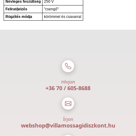
Névleges feszültség
250 V
Felirat/jelzés
"csengő"
Rögzítés módja
körömmel és csavarral
Hívjon
+36 70 / 605-8688
Írjon
webshop@villamossagidiszkont.hu