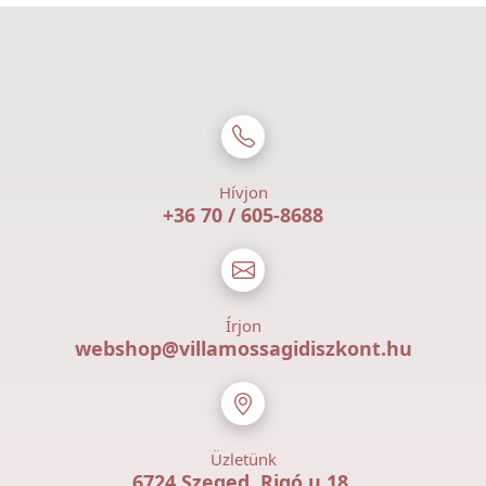
Hívjon
+36 70 / 605-8688
Írjon
webshop@villamossagidiszkont.hu
Üzletünk
6724 Szeged, Rigó u 18.