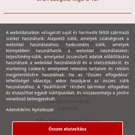
Kiemelt kategóriák
A weboldalunkon válogatott saját és harmadik féltől származó
sütiket használunk: Alapvető sütik, amelyek szükségesek a
Utolsó darabos termékek
weboldal használatához; funkcionális sütik, amelyek
Gewiss szerelvényezhető dobozok
könnyebben használhatók a weboldal használatakor;
Csövek, csatornák
teljesítmény-sütik, amelyeket összesített adatok előállítására
használunk a weboldal használatáról és a statisztikákról; és
Általános Szerződési Feltételek
marketing cookie-k, amelyeket releváns tartalom és reklám
Adatvédelmi Nyilatkozat
megjelenítésére használnak. Ha az "Összes elfogadása"
Online vitarendezési platform
lehetőséget választja, akkor hozzájárul az összes sütik
használatához. A "Beállítások" részben bármikor elfogadhat
Céginformációk
és elutasíthat egyedi sütitípusokat, és visszavonhatja a jövőre
Fizetési információk
vonatkozó beleegyezését.
Szállítási információk
Kapcsolat
Adatvédelmi Nyilatkozat
Maradjon naprakész
Összes elutasítása
Íratkozzon fel hírlevelünkre, hogy első kézből