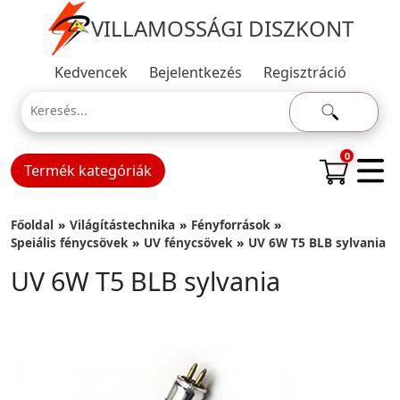
VILLAMOSSÁGI DISZKONT
Kedvencek
Bejelentkezés
Regisztráció
0
Termék kategóriák
Főoldal
Világítástechnika
Fényforrások
Speiális fénycsövek
UV fénycsövek
UV 6W T5 BLB sylvania
UV 6W T5 BLB sylvania