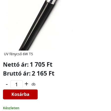
UV fénycső 6W T5
1 705 Ft
Nettó ár:
2 165 Ft
Bruttó ár:
-
+
db
Kosárba
Készleten