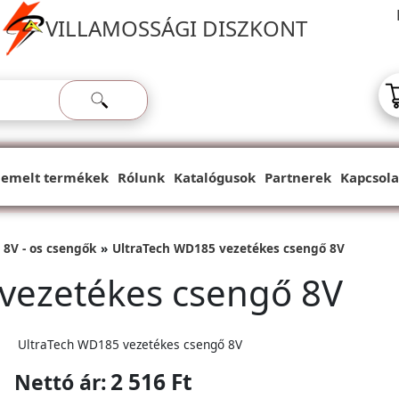
VILLAMOSSÁGI DISZKONT
iemelt termékek
Rólunk
Katalógusok
Partnerek
Kapcsola
8V - os csengők
UltraTech WD185 vezetékes csengő 8V
vezetékes csengő 8V
UltraTech WD185 vezetékes csengő 8V
2 516 Ft
Nettó ár: