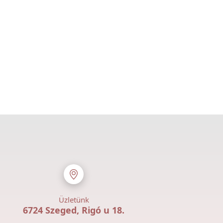
Üzletünk
6724 Szeged, Rigó u 18.