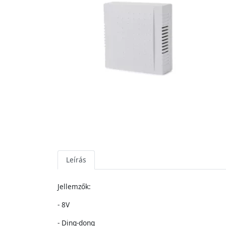
Leírás
Jellemzők:
- 8V
- Ding-dong