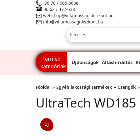
+36 70 / 605-8688
06 62 / 477-538
webshop@villamossagidiszkont.hu
info@villamossagidiszkont.hu
Termék
Újdonságok
Álláshirdetés
K
kategóriák
Főoldal
Egyéb lakossági termékek
Csengők
UltraTech WD185 
Új