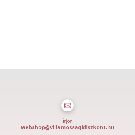
Írjon
webshop@villamossagidiszkont.hu