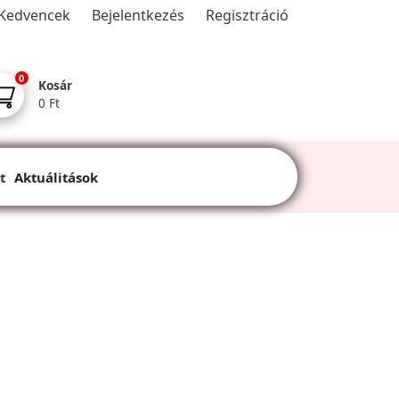
Kedvencek
Bejelentkezés
Regisztráció
0
Kosár
0 Ft
t
Aktuálitások