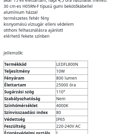
akár 15 év élettartam, napi 4,5 óra használat mellett
30 cm-es H05RN-F típusú gumi bekötőkábellel
alumínium házzal
természetes fehér fény
kisnyomású vízsugár elleni védelem
otthoni felhasználásra ajánlott
elérhető fekete színben
Jellemzők:
Termékkód
LEDFL800N
Teljesítmény
10W
Fényáram
800 lumen
Élettartam
25000 óra
Sugárzási szög
110°
Szabályozhatóság
Nem
Színhőmérséklet
4000K
Színvisszaadási index
80
Védettség
IP65
Feszültség
220-240V AC
Érintésvédelmi osztály
I.