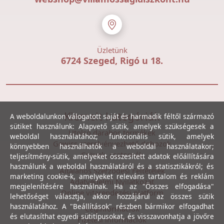
Üzletünk
6724 Szeged, Rigó u 18.
Kiemelt kategóriák
A weboldalunkon válogatott saját és harmadik féltől származó
sütiket használunk: Alapvető sütik, amelyek szükségesek a
Utolsó darabos termékek
weboldal használatához; funkcionális sütik, amelyek
Gewiss szerelvényezhető dobozok
könnyebben használhatók a weboldal használatakor;
Csövek, csatornák
teljesítmény-sütik, amelyeket összesített adatok előállítására
használunk a weboldal használatáról és a statisztikákról; és
Általános Szerződési Feltételek
marketing cookie-k, amelyeket releváns tartalom és reklám
Adatvédelmi Nyilatkozat
megjelenítésére használnak. Ha az "Összes elfogadása"
Online vitarendezési platform
lehetőséget választja, akkor hozzájárul az összes sütik
használatához. A "Beállítások" részben bármikor elfogadhat
Céginformációk
és elutasíthat egyedi sütitípusokat, és visszavonhatja a jövőre
Fizetési információk