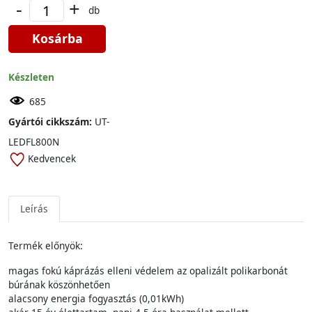
-
+
db
Kosárba
Készleten
685
Gyártói cikkszám:
UT-
LEDFL800N
Kedvencek
Leírás
Termék előnyök:
magas fokú káprázás elleni védelem az opalizált polikarbonát
búrának köszönhetően
alacsony energia fogyasztás (0,01kWh)