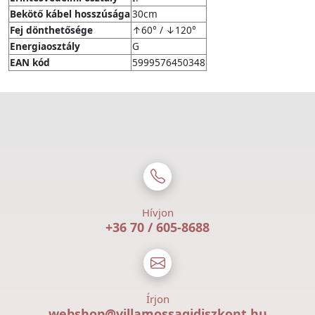
Bekötő kábel hosszúsága
30cm
Fej dönthetősége
↑60° / ↓120°
Energiaosztály
G
EAN kód
5999576450348
Hívjon
+36 70 / 605-8688
Írjon
webshop@villamossagidiszkont.hu