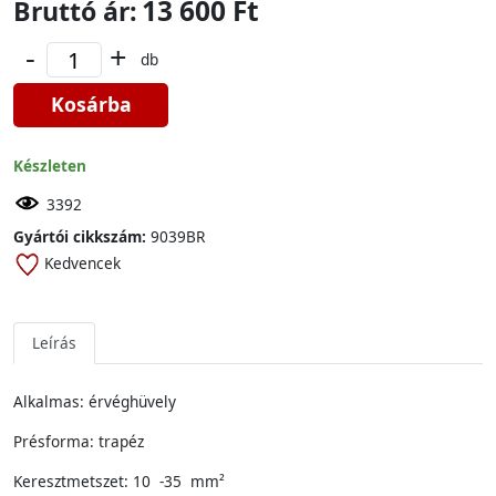
13 600 Ft
Bruttó ár:
-
+
db
Kosárba
Készleten
3392
Gyártói cikkszám:
9039BR
Kedvencek
Leírás
Alkalmas: érvéghüvely
Présforma: trapéz
Keresztmetszet: 10 -35 mm²