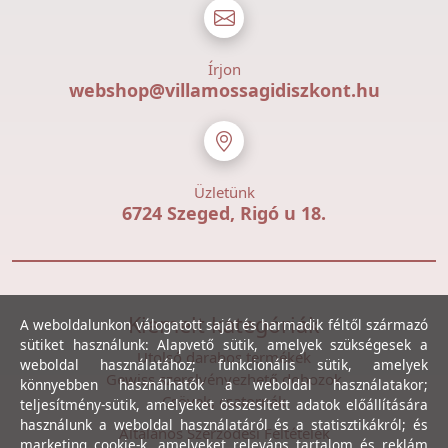
Írjon
webshop@villamossagidiszkont.hu
Üzletünk
6724 Szeged, Rigó u 18.
Kiemelt kategóriák
A weboldalunkon válogatott saját és harmadik féltől származó
sütiket használunk: Alapvető sütik, amelyek szükségesek a
Utolsó darabos termékek
weboldal használatához; funkcionális sütik, amelyek
Gewiss szerelvényezhető dobozok
könnyebben használhatók a weboldal használatakor;
Csövek, csatornák
teljesítmény-sütik, amelyeket összesített adatok előállítására
használunk a weboldal használatáról és a statisztikákról; és
Általános Szerződési Feltételek
marketing cookie-k, amelyeket releváns tartalom és reklám