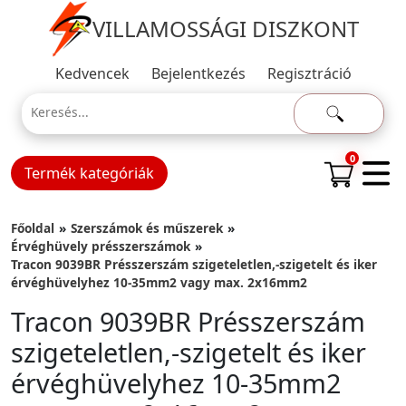
VILLAMOSSÁGI DISZKONT
Kedvencek
Bejelentkezés
Regisztráció
0
Termék kategóriák
Főoldal
Szerszámok és műszerek
Érvéghüvely présszerszámok
Tracon 9039BR Présszerszám szigeteletlen,-szigetelt és iker
érvéghüvelyhez 10-35mm2 vagy max. 2x16mm2
Tracon 9039BR Présszerszám
szigeteletlen,-szigetelt és iker
érvéghüvelyhez 10-35mm2