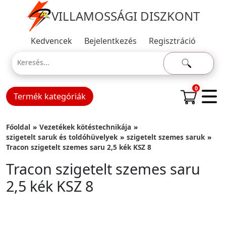
VILLAMOSSÁGI DISZKONT
Kedvencek
Bejelentkezés
Regisztráció
0
Termék kategóriák
Főoldal
Vezetékek kötéstechnikája
szigetelt saruk és toldóhüvelyek
szigetelt szemes saruk
Tracon szigetelt szemes saru 2,5 kék KSZ 8
Tracon szigetelt szemes saru
2,5 kék KSZ 8