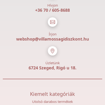
Hívjon
+36 70 / 605-8688
Írjon
webshop@villamossagidiszkont.hu
Üzletünk
6724 Szeged, Rigó u 18.
Kiemelt kategóriák
Utolsó darabos termékek