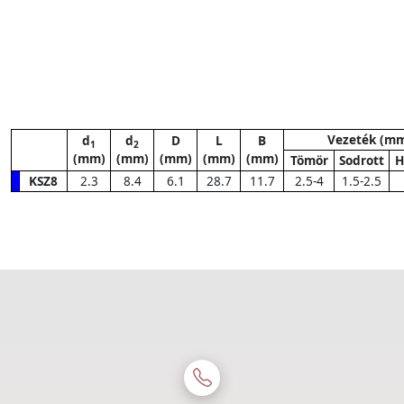
Vezeték (m
d
d
D
L
B
1
2
(mm)
(mm)
(mm)
(mm)
(mm)
Tömör
Sodrott
H
KSZ8
2.3
8.4
6.1
28.7
11.7
2.5-4
1.5-2.5