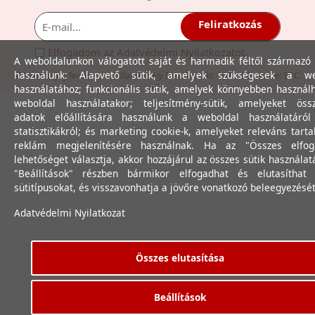
Feliratkozás
Elfogadom az
Adatvédelmi Nyilatkozat
ot.
A weboldalunkon válogatott saját és harmadik féltől származó 
használunk: Alapvető sütik, amelyek szükségesek a we
© Minden jog fenntartva. Villamossági Diszkont Kkt. 2012. Készítette:
I.T.C.
Kft.
használatához; funkcionális sütik, amelyek könnyebben használ
weboldal használatakor; teljesítmény-sütik, amelyeket össz
adatok előállítására használunk a weboldal használatáró
statisztikákról; és marketing cookie-k, amelyeket releváns tart
reklám megjelenítésére használnak. Ha az "Összes elfog
lehetőséget választja, akkor hozzájárul az összes sütik használat
"Beállítások" részben bármikor elfogadhat és elutasíthat 
sütitípusokat, és visszavonhatja a jövőre vonatkozó beleegyezését
Adatvédelmi Nyilatkozat
Összes elutasítása
Beállítások