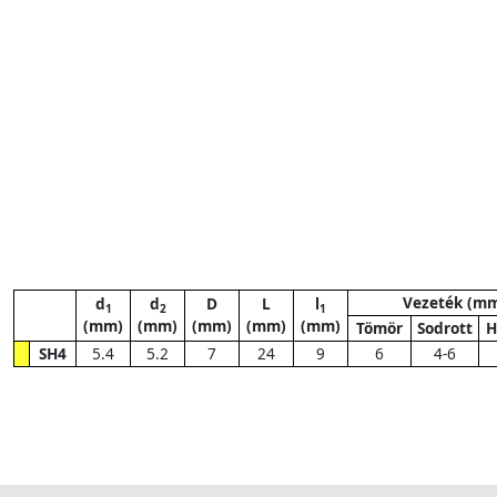
Vezeték (m
d
d
D
L
l
1
2
1
(mm)
(mm)
(mm)
(mm)
(mm)
Tömör
Sodrott
H
SH4
5.4
5.2
7
24
9
6
4-6