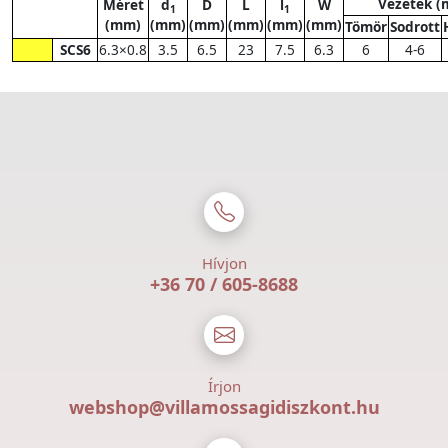
Vezeték 
Méret
d
D
L
l
W
1
1
(mm)
(mm)
(mm)
(mm)
(mm)
(mm)
Tömör
Sodrott
SCS6
6.3×0.8
3.5
6.5
23
7.5
6.3
6
4-6
Hívjon
+36 70 / 605-8688
Írjon
webshop@villamossagidiszkont.hu