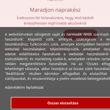
Maradjon naprakész
Íratkozzon fel hírlevelünkre, hogy első kézből
értesülhessen legfrissebb akcióinkról
Feliratkozás
A weboldalunkon válogatott saját és harmadik féltől származó 
használunk: Alapvető sütik, amelyek szükségesek a we
Elfogadom az
Adatvédelmi Nyilatkozat
ot.
használatához; funkcionális sütik, amelyek könnyebben használ
weboldal használatakor; teljesítmény-sütik, amelyeket össz
© Minden jog fenntartva. Villamossági Diszkont Kkt. 2012. Készítette:
I.T.C.
adatok előállítására használunk a weboldal használatáró
Kft.
statisztikákról; és marketing cookie-k, amelyeket releváns tart
reklám megjelenítésére használnak. Ha az "Összes elfog
lehetőséget választja, akkor hozzájárul az összes sütik használat
"Beállítások" részben bármikor elfogadhat és elutasíthat 
sütitípusokat, és visszavonhatja a jövőre vonatkozó beleegyezését
Adatvédelmi Nyilatkozat
Összes elutasítása