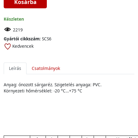
Kosárba
Készleten
2219
Gyártói cikkszám:
SCS6
Kedvencek
Leírás
Csatolmányok
Anyag: ónozott sárgaréz. Szigetelés anyaga: PVC.
Környezeti hőmérséklet: -20 °C…+75 °C