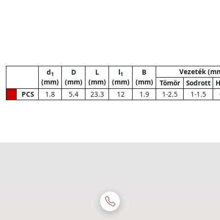
Vezeték (m
d
D
L
l
B
1
1
(mm)
(mm)
(mm)
(mm)
(mm)
Tömör
Sodrott
H
PCS
1.8
5.4
23.3
12
1.9
1-2.5
1-1.5