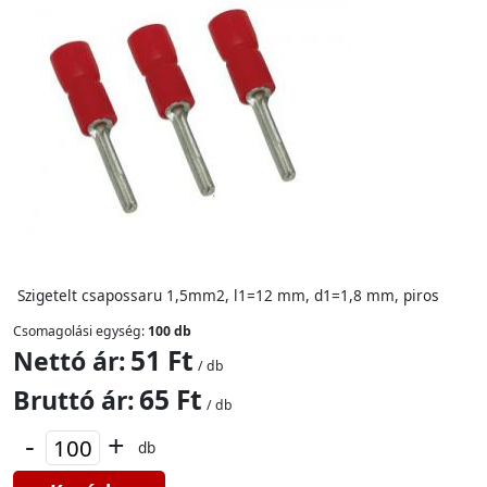
Szigetelt csapossaru 1,5mm2, l1=12 mm, d1=1,8 mm, piros
Csomagolási egység:
100 db
51 Ft
Nettó ár:
/ db
65 Ft
Bruttó ár:
/ db
-
+
db