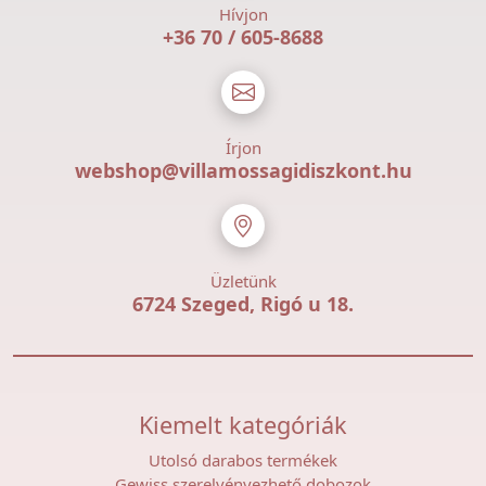
Hívjon
+36 70 / 605-8688
Írjon
webshop@villamossagidiszkont.hu
Üzletünk
6724 Szeged, Rigó u 18.
Kiemelt kategóriák
Utolsó darabos termékek
Gewiss szerelvényezhető dobozok