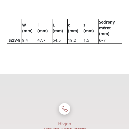
Sodrony
W
l
L
c
s
méret
(mm)
(mm)
(mm)
(mm)
(mm)
(mm)
SZIV-8
9.4
47.7
54.5
19.2
1.5
6–7
Hívjon