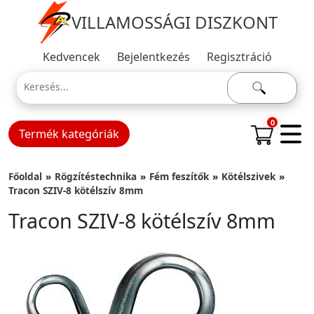
VILLAMOSSÁGI DISZKONT
Kedvencek
Bejelentkezés
Regisztráció
0
Termék kategóriák
Főoldal
Rögzítéstechnika
Fém feszítők
Kötélszivek
Tracon SZIV-8 kötélszív 8mm
Tracon SZIV-8 kötélszív 8mm