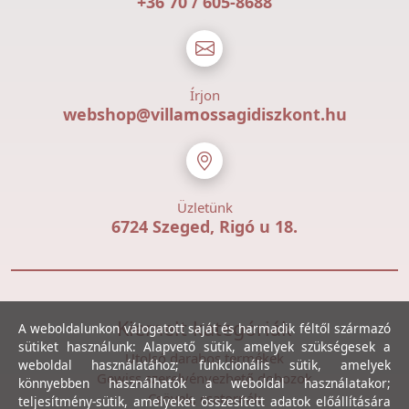
+36 70 / 605-8688
Írjon
webshop@villamossagidiszkont.hu
Üzletünk
6724 Szeged, Rigó u 18.
Kiemelt kategóriák
A weboldalunkon válogatott saját és harmadik féltől származó
sütiket használunk: Alapvető sütik, amelyek szükségesek a
Utolsó darabos termékek
weboldal használatához; funkcionális sütik, amelyek
Gewiss szerelvényezhető dobozok
könnyebben használhatók a weboldal használatakor;
Csövek, csatornák
teljesítmény-sütik, amelyeket összesített adatok előállítására