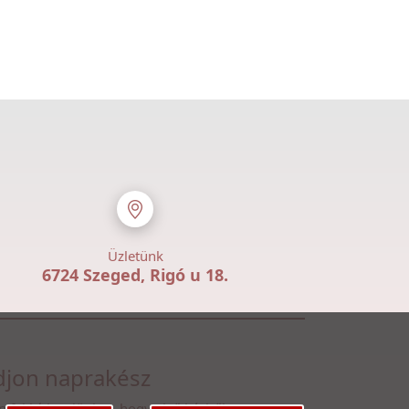
Üzletünk
6724 Szeged, Rigó u 18.
jon naprakész
n fel hírlevelünkre, hogy első kézből