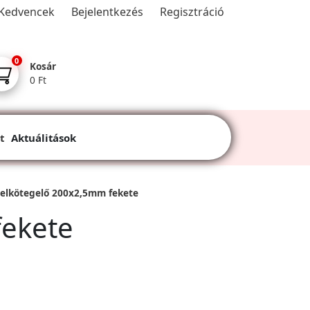
Kedvencek
Bejelentkezés
Regisztráció
0
Kosár
0 Ft
t
Aktuálitások
elkötegelő 200x2,5mm fekete
fekete