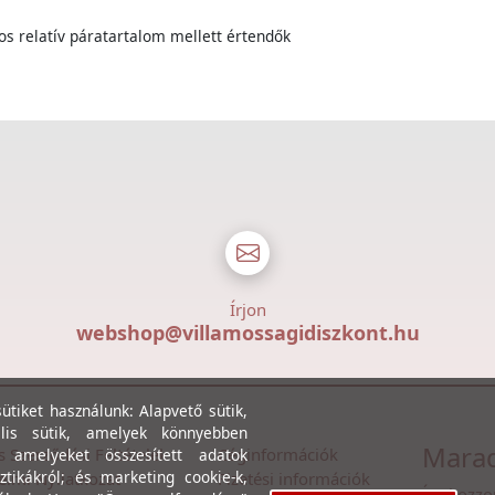
os relatív páratartalom mellett értendők
Írjon
webshop@villamossagidiszkont.hu
tiket használunk: Alapvető sütik,
lis sütik, amelyek könnyebben
Marad
s Szerződési Feltételek
Céginformációk
, amelyeket összesített adatok
ztikákról; és marketing cookie-k,
lmi Nyilatkozat
Fizetési információk
Íratkozzo