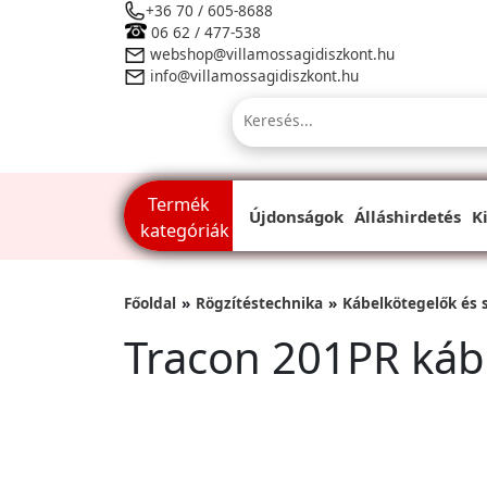
+36 70 / 605-8688
06 62 / 477-538
webshop@villamossagidiszkont.hu
info@villamossagidiszkont.hu
Termék
Újdonságok
Álláshirdetés
K
kategóriák
Főoldal
Rögzítéstechnika
Kábelkötegelők és 
Tracon 201PR káb