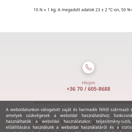
10 N ≈ 1 kg; A megadott adatok 23 ± 2 °C-on, 50 %-
Hívjon
+36 70 / 605-8688
A weboldalunkon válogatott saját és harmadik féltől származó sü
amelyek szükségesek a weboldal használatához; funkcioná
Kiemelt kategóriák
Általáno
használhatók a weboldal használatakor; teljesítmény-sütik
előállítására használunk a weboldal használatáról és a statis
Adatvéde
Utolsó darabos termékek