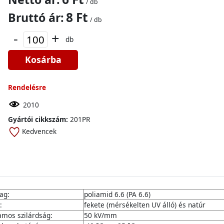
/ db
8 Ft
Bruttó ár:
/ db
-
+
db
Kosárba
Rendelésre
2010
Gyártói cikkszám:
201PR
Kedvencek
ag:
poliamid 6.6 (PA 6.6)
:
fekete (mérsékelten UV álló) és natúr
lamos szilárdság:
50 kV/mm