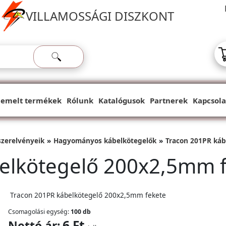
VILLAMOSSÁGI DISZKONT
iemelt termékek
Rólunk
Katalógusok
Partnerek
Kapcsola
szerelvényeik
Hagyományos kábelkötegelők
Tracon 201PR káb
elkötegelő 200x2,5mm 
Tracon 201PR kábelkötegelő 200x2,5mm fekete
Csomagolási egység:
100 db
6 Ft
Nettó ár: