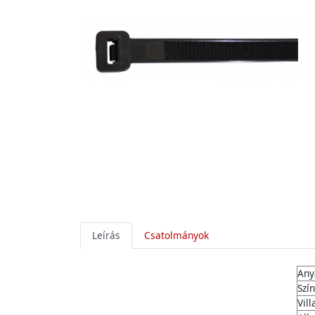
Leírás
Csatolmányok
Any
Szín
Vil