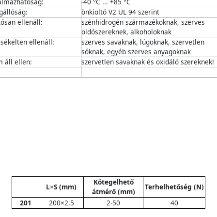
almazhatóság:
-40 °C ... +85 °C
gállóság:
önkioltó V2 UL 94 szerint
tósan ellenáll:
szénhidrogén származékoknak, szerves
oldószereknek, alkoholoknak
sékelten ellenáll:
szerves savaknak, lúgoknak, szervetlen
sóknak, egyéb szerves anyagoknak
 áll ellen:
szervetlen savaknak és oxidáló szereknek!
Kötegelhető
L
×
S (mm)
Terhelhetőség (N)
átmérő (mm)
201
200×2,5
2-50
40