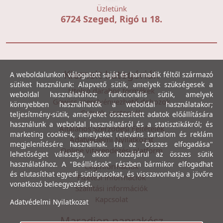
Üzletünk
6724 Szeged, Rigó u 18.
Kiemelt kategóriák
A weboldalunkon válogatott saját és harmadik féltől származó
sütiket használunk: Alapvető sütik, amelyek szükségesek a
Utolsó darabos termékek
weboldal használatához; funkcionális sütik, amelyek
Gewiss szerelvényezhető dobozok
könnyebben használhatók a weboldal használatakor;
Csövek, csatornák
teljesítmény-sütik, amelyeket összesített adatok előállítására
használunk a weboldal használatáról és a statisztikákról; és
Általános Szerződési Feltételek
marketing cookie-k, amelyeket releváns tartalom és reklám
Adatvédelmi Nyilatkozat
megjelenítésére használnak. Ha az "Összes elfogadása"
Online vitarendezési platform
lehetőséget választja, akkor hozzájárul az összes sütik
használatához. A "Beállítások" részben bármikor elfogadhat
Céginformációk
és elutasíthat egyedi sütitípusokat, és visszavonhatja a jövőre
Fizetési információk
vonatkozó beleegyezését.
Szállítási információk
Kapcsolat
Adatvédelmi Nyilatkozat
Maradjon naprakész