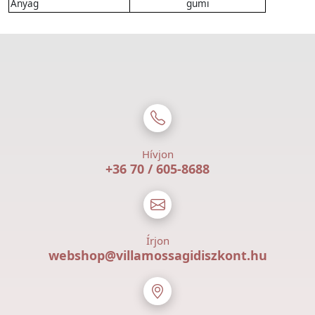
Anyag
gumi
Hívjon
+36 70 / 605-8688
Írjon
webshop@villamossagidiszkont.hu