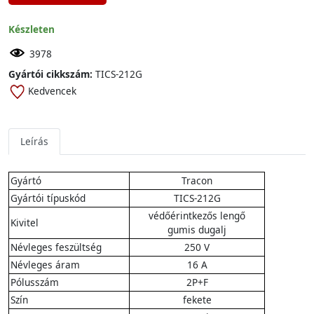
Készleten
3978
Gyártói cikkszám:
TICS-212G
Kedvencek
Leírás
Gyártó
Tracon
Gyártói típuskód
TICS-212G
védőérintkezős lengő
Kivitel
gumis dugalj
Névleges feszültség
250 V
Névleges áram
16 A
Pólusszám
2P+F
Szín
fekete