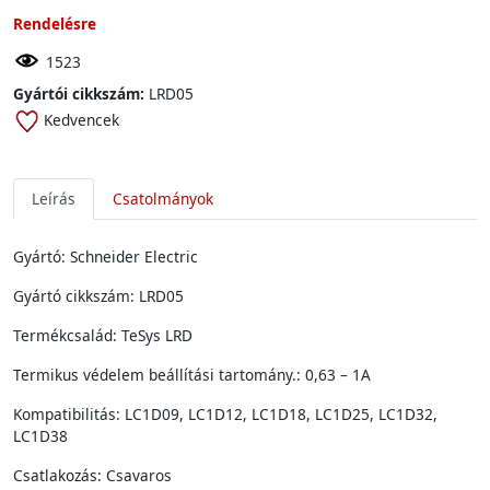
Rendelésre
1523
Gyártói cikkszám:
LRD05
Kedvencek
Leírás
Csatolmányok
Gyártó: Schneider Electric
Gyártó cikkszám: LRD05
Termékcsalád: TeSys LRD
Termikus védelem beállítási tartomány.: 0,63 – 1A
Kompatibilitás: LC1D09, LC1D12, LC1D18, LC1D25, LC1D32,
LC1D38
Csatlakozás: Csavaros