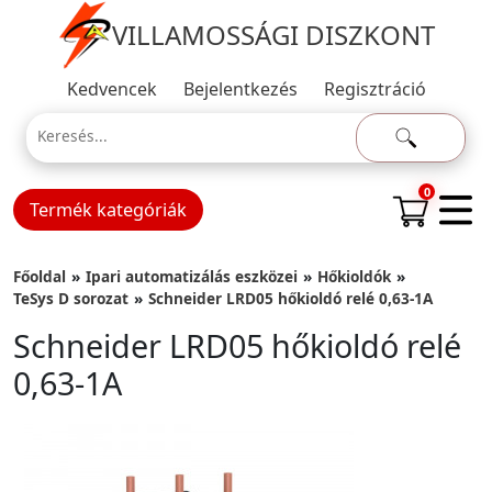
VILLAMOSSÁGI DISZKONT
Kedvencek
Bejelentkezés
Regisztráció
0
Termék kategóriák
Főoldal
Ipari automatizálás eszközei
Hőkioldók
TeSys D sorozat
Schneider LRD05 hőkioldó relé 0,63-1A
Schneider LRD05 hőkioldó relé
0,63-1A