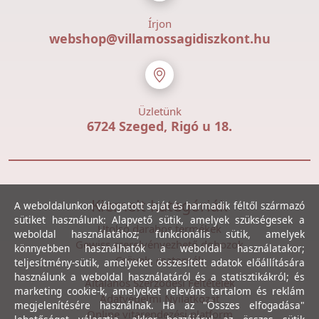
Írjon
webshop@villamossagidiszkont.hu
Üzletünk
6724 Szeged, Rigó u 18.
Kiemelt kategóriák
A weboldalunkon válogatott saját és harmadik féltől származó
sütiket használunk: Alapvető sütik, amelyek szükségesek a
Utolsó darabos termékek
weboldal használatához; funkcionális sütik, amelyek
Gewiss szerelvényezhető dobozok
könnyebben használhatók a weboldal használatakor;
Csövek, csatornák
teljesítmény-sütik, amelyeket összesített adatok előállítására
használunk a weboldal használatáról és a statisztikákról; és
Általános Szerződési Feltételek
marketing cookie-k, amelyeket releváns tartalom és reklám
Adatvédelmi Nyilatkozat
megjelenítésére használnak. Ha az "Összes elfogadása"
Online vitarendezési platform