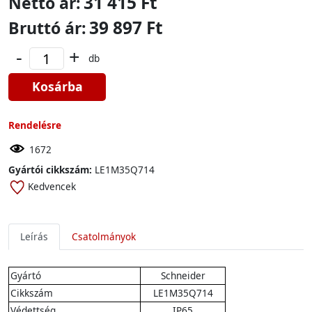
31 415 Ft
Nettó ár:
39 897 Ft
Bruttó ár:
-
+
db
Kosárba
Rendelésre
1672
Gyártói cikkszám:
LE1M35Q714
Kedvencek
Leírás
Csatolmányok
Gyártó
Schneider
Cikkszám
LE1M35Q714
Védettség
IP65