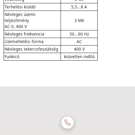
Terhelési kioldó
5,5...8 A
Névleges üzemi
teljesítmény
3 kW
AC-3, 400 V
Névleges frekvencia
50...60 Hz
Üzemeltetési forma
AC
Névleges tekercsfeszültség
400 V
Funkicó
közvetlen indító