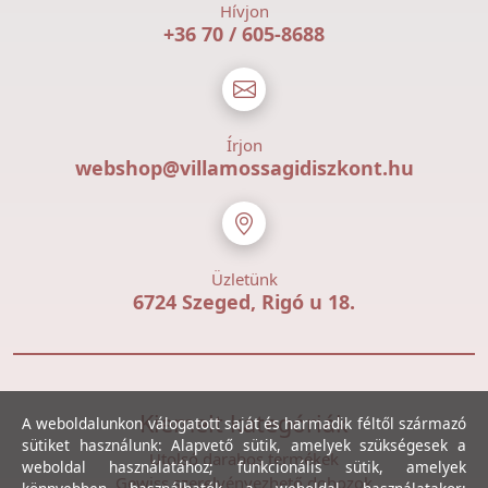
Hívjon
+36 70 / 605-8688
Írjon
webshop@villamossagidiszkont.hu
Üzletünk
6724 Szeged, Rigó u 18.
Kiemelt kategóriák
A weboldalunkon válogatott saját és harmadik féltől származó
sütiket használunk: Alapvető sütik, amelyek szükségesek a
Utolsó darabos termékek
weboldal használatához; funkcionális sütik, amelyek
Gewiss szerelvényezhető dobozok