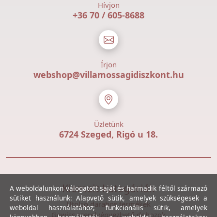
Hívjon
+36 70 / 605-8688
Írjon
webshop@villamossagidiszkont.hu
Üzletünk
6724 Szeged, Rigó u 18.
Kiemelt kategóriák
A weboldalunkon válogatott saját és harmadik féltől származó
sütiket használunk: Alapvető sütik, amelyek szükségesek a
Utolsó darabos termékek
weboldal használatához; funkcionális sütik, amelyek
Gewiss szerelvényezhető dobozok