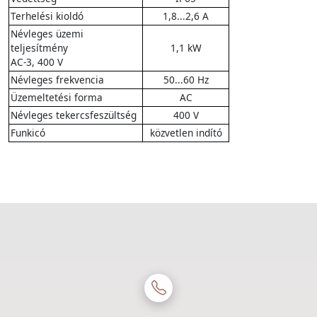
Terhelési kioldó
1,8...2,6 A
Névleges üzemi
teljesítmény
1,1 kW
AC-3, 400 V
Névleges frekvencia
50...60 Hz
Üzemeltetési forma
AC
Névleges tekercsfeszültség
400 V
Funkicó
közvetlen indító