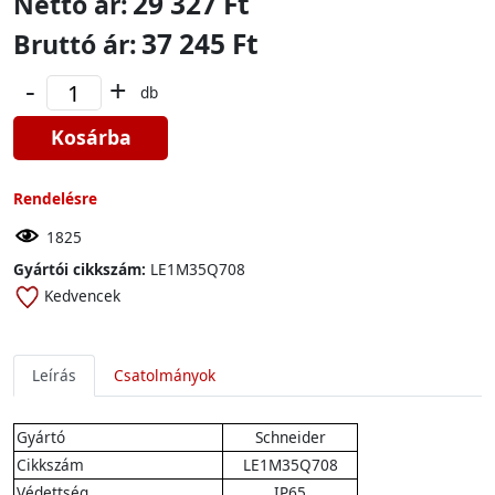
29 327 Ft
Nettó ár:
37 245 Ft
Bruttó ár:
-
+
db
Kosárba
Rendelésre
1825
Gyártói cikkszám:
LE1M35Q708
Kedvencek
Leírás
Csatolmányok
Gyártó
Schneider
Cikkszám
LE1M35Q708
Védettség
IP65