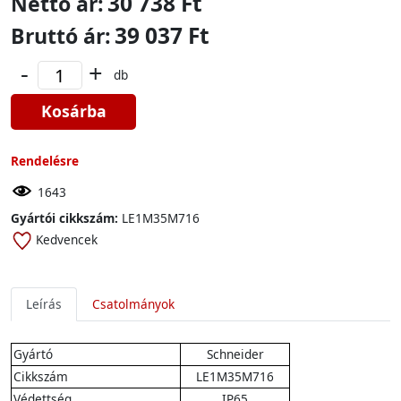
30 738 Ft
Nettó ár:
39 037 Ft
Bruttó ár:
-
+
db
Kosárba
Rendelésre
1643
Gyártói cikkszám:
LE1M35M716
Kedvencek
Leírás
Csatolmányok
Gyártó
Schneider
Cikkszám
LE1M35M716
Védettség
IP65