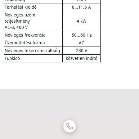
Terhelési kioldó
8...11,5 A
Névleges üzemi
teljesítmény
4 kW
AC-3, 400 V
Névleges frekvencia
50...60 Hz
Üzemeltetési forma
AC
Névleges tekercsfeszültség
230 V
Funkicó
közvetlen indító