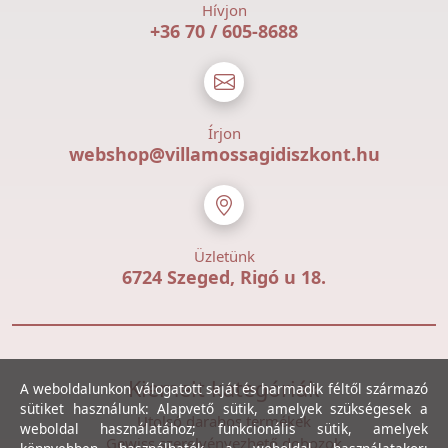
Hívjon
+36 70 / 605-8688
Írjon
webshop@villamossagidiszkont.hu
Üzletünk
6724 Szeged, Rigó u 18.
Kiemelt kategóriák
A weboldalunkon válogatott saját és harmadik féltől származó
sütiket használunk: Alapvető sütik, amelyek szükségesek a
Utolsó darabos termékek
weboldal használatához; funkcionális sütik, amelyek
Gewiss szerelvényezhető dobozok