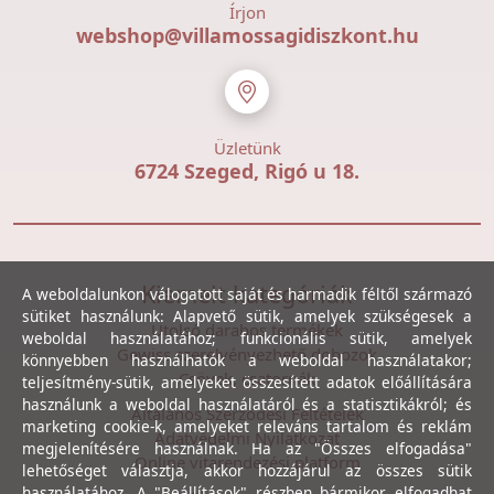
Írjon
webshop@villamossagidiszkont.hu
Üzletünk
6724 Szeged, Rigó u 18.
Kiemelt kategóriák
A weboldalunkon válogatott saját és harmadik féltől származó
sütiket használunk: Alapvető sütik, amelyek szükségesek a
Utolsó darabos termékek
weboldal használatához; funkcionális sütik, amelyek
Gewiss szerelvényezhető dobozok
könnyebben használhatók a weboldal használatakor;
Csövek, csatornák
teljesítmény-sütik, amelyeket összesített adatok előállítására
használunk a weboldal használatáról és a statisztikákról; és
Általános Szerződési Feltételek
marketing cookie-k, amelyeket releváns tartalom és reklám
Adatvédelmi Nyilatkozat
megjelenítésére használnak. Ha az "Összes elfogadása"
Online vitarendezési platform
lehetőséget választja, akkor hozzájárul az összes sütik
használatához. A "Beállítások" részben bármikor elfogadhat