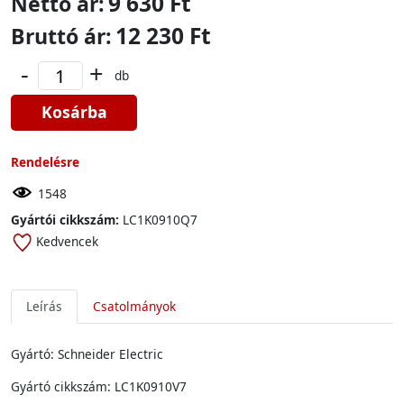
9 630 Ft
Nettó ár:
12 230 Ft
Bruttó ár:
-
+
db
Kosárba
Rendelésre
1548
Gyártói cikkszám:
LC1K0910Q7
Kedvencek
Leírás
Csatolmányok
Gyártó: Schneider Electric
Gyártó cikkszám: LC1K0910V7