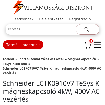
VILLAMOSSÁGI DISZKONT
Kedvencek
Bejelentkezés
Regisztráció
0
Termék kategóriák
Főoldal
Ipari automatizálás eszközei
Mágneskapcsolók
TeSys K sorozat
Schneider LC1K0910V7 TeSys K mágneskapcsoló 4kW, 400V AC
vezérlés
Schneider LC1K0910V7 TeSys K
mágneskapcsoló 4kW, 400V AC
vezérlés