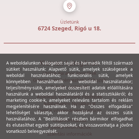
Üzletünk
6724 Szeged, Rigó u 18.
Kiemelt kategóriák
A weboldalunkon válogatott saját és harmadik féltől származó
sütiket használunk: Alapvető sütik, amelyek szükségesek a
Utolsó darabos termékek
weboldal használatához; funkcionális sütik, amelyek
Gewiss szerelvényezhető dobozok
könnyebben használhatók a weboldal használatakor;
Csövek, csatornák
teljesítmény-sütik, amelyeket összesített adatok előállítására
használunk a weboldal használatáról és a statisztikákról; és
Általános Szerződési Feltételek
marketing cookie-k, amelyeket releváns tartalom és reklám
Adatvédelmi Nyilatkozat
megjelenítésére használnak. Ha az "Összes elfogadása"
Online vitarendezési platform
lehetőséget választja, akkor hozzájárul az összes sütik
használatához. A "Beállítások" részben bármikor elfogadhat
Céginformációk
és elutasíthat egyedi sütitípusokat, és visszavonhatja a jövőre
Fizetési információk
vonatkozó beleegyezését.
Szállítási információk