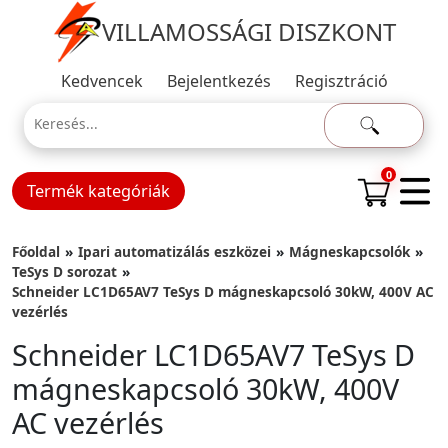
VILLAMOSSÁGI DISZKONT
Kedvencek
Bejelentkezés
Regisztráció
0
Termék kategóriák
Főoldal
Ipari automatizálás eszközei
Mágneskapcsolók
TeSys D sorozat
Schneider LC1D65AV7 TeSys D mágneskapcsoló 30kW, 400V AC
vezérlés
Schneider LC1D65AV7 TeSys D
mágneskapcsoló 30kW, 400V
AC vezérlés