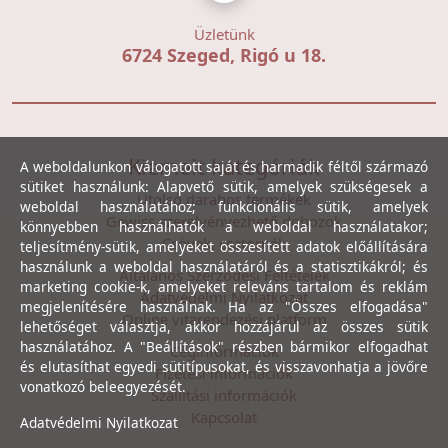
Üzletünk
6724 Szeged, Rigó u 18.
Kiemelt kategóriák
A weboldalunkon válogatott saját és harmadik féltől származó
sütiket használunk: Alapvető sütik, amelyek szükségesek a
Utolsó darabos termékek
weboldal használatához; funkcionális sütik, amelyek
Gewiss szerelvényezhető dobozok
könnyebben használhatók a weboldal használatakor;
Csövek, csatornák
teljesítmény-sütik, amelyeket összesített adatok előállítására
használunk a weboldal használatáról és a statisztikákról; és
Általános Szerződési Feltételek
marketing cookie-k, amelyeket releváns tartalom és reklám
Adatvédelmi Nyilatkozat
megjelenítésére használnak. Ha az "Összes elfogadása"
Online vitarendezési platform
lehetőséget választja, akkor hozzájárul az összes sütik
használatához. A "Beállítások" részben bármikor elfogadhat
Céginformációk
és elutasíthat egyedi sütitípusokat, és visszavonhatja a jövőre
Fizetési információk
vonatkozó beleegyezését.
Szállítási információk
Kapcsolat
Adatvédelmi Nyilatkozat