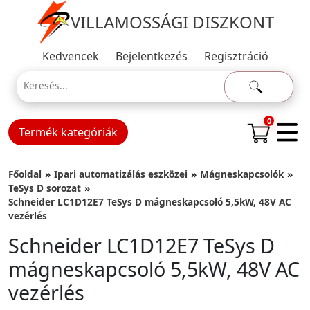
VILLAMOSSÁGI DISZKONT
Kedvencek
Bejelentkezés
Regisztráció
0
Termék kategóriák
Főoldal
Ipari automatizálás eszközei
Mágneskapcsolók
TeSys D sorozat
Schneider LC1D12E7 TeSys D mágneskapcsoló 5,5kW, 48V AC
vezérlés
Schneider LC1D12E7 TeSys D
mágneskapcsoló 5,5kW, 48V AC
vezérlés