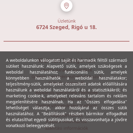
Üzletünk
6724 Szeged, Rigó u 18.
Kiemelt kategóriák
A weboldalunkon válogatott saját és harmadik féltől származó
sütiket használunk: Alapvető sütik, amelyek szükségesek a
Utolsó darabos termékek
weboldal használatához; funkcionális sütik, amelyek
Gewiss szerelvényezhető dobozok
könnyebben használhatók a weboldal használatakor;
Csövek, csatornák
teljesítmény-sütik, amelyeket összesített adatok előállítására
használunk a weboldal használatáról és a statisztikákról; és
Általános Szerződési Feltételek
marketing cookie-k, amelyeket releváns tartalom és reklám
Adatvédelmi Nyilatkozat
megjelenítésére használnak. Ha az "Összes elfogadása"
Online vitarendezési platform
lehetőséget választja, akkor hozzájárul az összes sütik
használatához. A "Beállítások" részben bármikor elfogadhat
Céginformációk
és elutasíthat egyedi sütitípusokat, és visszavonhatja a jövőre
Fizetési információk
vonatkozó beleegyezését.
Szállítási információk