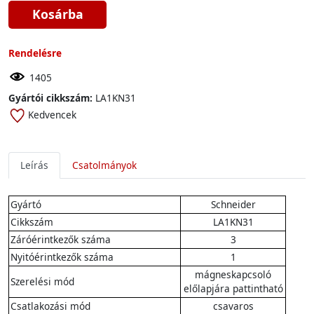
Kosárba
Rendelésre
1405
Gyártói cikkszám:
LA1KN31
Kedvencek
Leírás
Csatolmányok
Gyártó
Schneider
Cikkszám
LA1KN31
Záróérintkezők száma
3
Nyitóérintkezők száma
1
mágneskapcsoló
Szerelési mód
előlapjára pattintható
Csatlakozási mód
csavaros