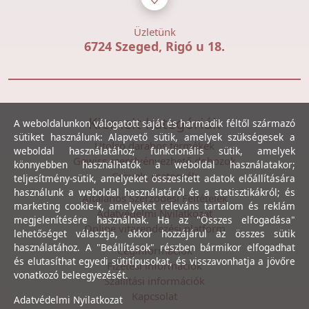
Üzletünk
6724 Szeged, Rigó u 18.
Kiemelt kategóriák
A weboldalunkon válogatott saját és harmadik féltől származó
sütiket használunk: Alapvető sütik, amelyek szükségesek a
Utolsó darabos termékek
weboldal használatához; funkcionális sütik, amelyek
Gewiss szerelvényezhető dobozok
könnyebben használhatók a weboldal használatakor;
Csövek, csatornák
teljesítmény-sütik, amelyeket összesített adatok előállítására
használunk a weboldal használatáról és a statisztikákról; és
Általános Szerződési Feltételek
marketing cookie-k, amelyeket releváns tartalom és reklám
Adatvédelmi Nyilatkozat
megjelenítésére használnak. Ha az "Összes elfogadása"
Online vitarendezési platform
lehetőséget választja, akkor hozzájárul az összes sütik
használatához. A "Beállítások" részben bármikor elfogadhat
Céginformációk
és elutasíthat egyedi sütitípusokat, és visszavonhatja a jövőre
Fizetési információk
vonatkozó beleegyezését.
Szállítási információk
Kapcsolat
Adatvédelmi Nyilatkozat