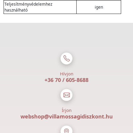
Teljesítményvédelemhez
igen
használható
Hívjon
+36 70 / 605-8688
Írjon
webshop@villamossagidiszkont.hu